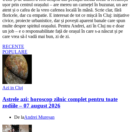
ușor prin centrul orașului – are mereu un carnețel în buzunar, un aer
atent și o cafea de la vreo cafenea locală în mână. Scrie clar, fără
floricele, dar cu empatie. E interesat de tot ce mișcă în Cluj: inițiative
civice, proiecte urbanistice, dar și povești aparent banale care spun
multe despre spiritul orașului. Pentru Andrei, azi în Cluj nu e doar
un job – e o responsabilitate față de orașul în care s-a născut și pe
care vrea să-l vadă mai bun, zi de zi.
RECENTE
POPULARE
Azi in Cluj
Astrele azi: horoscop zilnic complet pentru toate
zodiile – 07 august 2026
De la
Andrei Mureșan