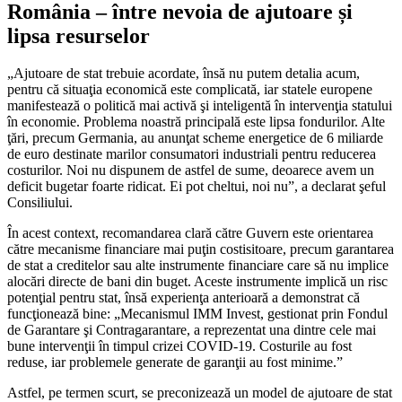
România – între nevoia de ajutoare și
lipsa resurselor
„Ajutoare de stat trebuie acordate, însă nu putem detalia acum,
pentru că situaţia economică este complicată, iar statele europene
manifestează o politică mai activă şi inteligentă în intervenţia statului
în economie. Problema noastră principală este lipsa fondurilor. Alte
ţări, precum Germania, au anunţat scheme energetice de 6 miliarde
de euro destinate marilor consumatori industriali pentru reducerea
costurilor. Noi nu dispunem de astfel de sume, deoarece avem un
deficit bugetar foarte ridicat. Ei pot cheltui, noi nu”, a declarat şeful
Consiliului.
În acest context, recomandarea clară către Guvern este orientarea
către mecanisme financiare mai puţin costisitoare, precum garantarea
de stat a creditelor sau alte instrumente financiare care să nu implice
alocări directe de bani din buget. Aceste instrumente implică un risc
potenţial pentru stat, însă experienţa anterioară a demonstrat că
funcţionează bine: „Mecanismul IMM Invest, gestionat prin Fondul
de Garantare şi Contragarantare, a reprezentat una dintre cele mai
bune intervenţii în timpul crizei COVID-19. Costurile au fost
reduse, iar problemele generate de garanţii au fost minime.”
Astfel, pe termen scurt, se preconizează un model de ajutoare de stat