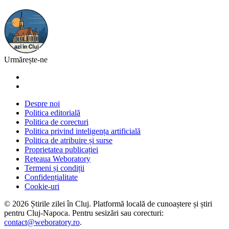
Urmărește-ne
Despre noi
Politica editorială
Politica de corecturi
Politica privind inteligența artificială
Politica de atribuire și surse
Proprietatea publicației
Rețeaua Weboratory
Termeni și condiții
Confidențialitate
Cookie-uri
©
2026
Știrile zilei în Cluj
. Platformă locală de cunoaștere și știri
pentru
Cluj-Napoca
. Pentru sesizări sau corecturi:
contact@weboratory.ro
.