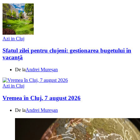
Azi in Cluj
Sfatul zilei pentru clujeni: gestionarea bugetului în
vacanță
De la
Andrei Mureșan
Azi in Cluj
Vremea în Cluj, 7 august 2026
De la
Andrei Mureșan