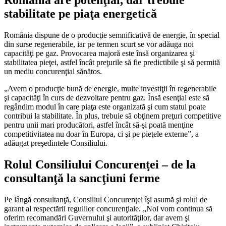
România are potenţial, dar trebuie
stabilitate pe piaţa energetică
România dispune de o producţie semnificativă de energie, în special
din surse regenerabile, iar pe termen scurt se vor adăuga noi
capacităţi pe gaz. Provocarea majoră este însă organizarea şi
stabilitatea pieţei, astfel încât preţurile să fie predictibile şi să permită
un mediu concurenţial sănătos.
„Avem o producţie bună de energie, multe investiţii în regenerabile
şi capacităţi în curs de dezvoltare pentru gaz. Însă esenţial este să
regândim modul în care piaţa este organizată şi cum statul poate
contribui la stabilitate. În plus, trebuie să obţinem preţuri competitive
pentru unii mari producători, astfel încât să-şi poată menţine
competitivitatea nu doar în Europa, ci şi pe pieţele externe”, a
adăugat preşedintele Consiliului.
Rolul Consiliului Concurenţei – de la
consultanţă la sancţiuni ferme
Pe lângă consultanţă, Consiliul Concurenţei îşi asumă şi rolul de
garant al respectării regulilor concurenţiale. „Noi vom continua să
oferim recomandări Guvernului şi autorităţilor, dar avem şi