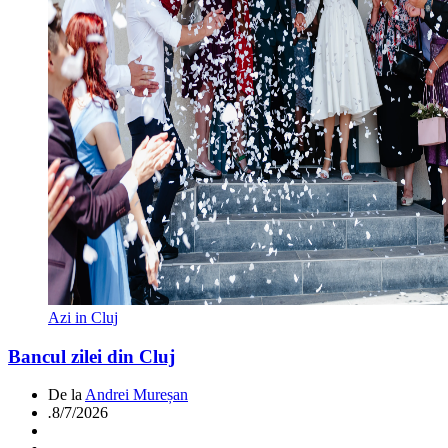
Azi in Cluj
Bancul zilei din Cluj
De la
Andrei Mureșan
.
8/7/2026