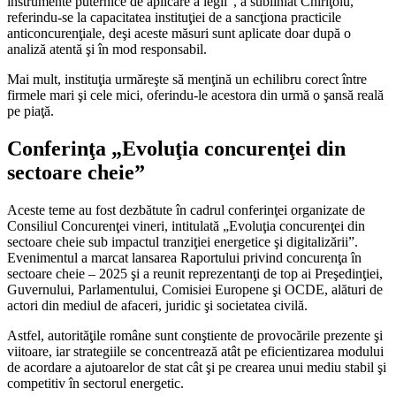
instrumente puternice de aplicare a legii”, a subliniat Chiriţoiu,
referindu-se la capacitatea instituţiei de a sancţiona practicile
anticoncurenţiale, deşi aceste măsuri sunt aplicate doar după o
analiză atentă şi în mod responsabil.
Mai mult, instituţia urmăreşte să menţină un echilibru corect între
firmele mari şi cele mici, oferindu-le acestora din urmă o şansă reală
pe piaţă.
Conferinţa „Evoluţia concurenţei din
sectoare cheie”
Aceste teme au fost dezbătute în cadrul conferinţei organizate de
Consiliul Concurenţei vineri, intitulată „Evoluţia concurenţei din
sectoare cheie sub impactul tranziţiei energetice şi digitalizării”.
Evenimentul a marcat lansarea Raportului privind concurenţa în
sectoare cheie – 2025 şi a reunit reprezentanţi de top ai Preşedinţiei,
Guvernului, Parlamentului, Comisiei Europene şi OCDE, alături de
actori din mediul de afaceri, juridic şi societatea civilă.
Astfel, autorităţile române sunt conştiente de provocările prezente şi
viitoare, iar strategiile se concentrează atât pe eficientizarea modului
de acordare a ajutoarelor de stat cât şi pe crearea unui mediu stabil şi
competitiv în sectorul energetic.