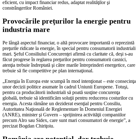
eficient, cu impact financiar redus, adaptat realităţilor şi
constrângerilor României.
Provocările preţurilor la energie pentru
industria mare
Pe lângă aspectul financiar, o altă provocare importantă o reprezintă
preţurile ridicate la energie, în special pentru consumatorii industriali
mari. Şeful Consiliului Concurenţei afirmă cu claritate că, deşi s-au
făcut progrese în reglarea preţurilor pentru consumatorii casnici,
atenţia trebuie îndreptată şi către marile întreprinderi energetice, care
trebuie să fie competitive pe plan internaţional.
„Energia în Europa este scumpă în mod intenţionat – este consecinţa
unor decizii politice asumate în cadrul Uniunii Europene. Totuşi,
pentru ca producătorii industriali să poată susţine concurenţa
globală, trebuie să identificăm soluţii pentru reducerea costurilor cu
energia. Acesta rămâne un deziderat esenţial pentru Consiliu,
Autoritatea Naţională de Reglementare în Domeniul Energiei
(ANRE), minister şi Guvern – sprijinirea activităţii companiilor
precum Alro sau Sidex, care sunt mari consumatori de energie”, a
precizat Bogdan Chiriţoiu.