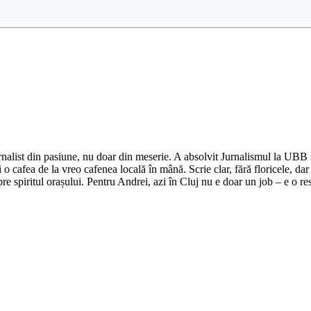
nalist din pasiune, nu doar din meserie. A absolvit Jurnalismul la UBB și 
o cafea de la vreo cafenea locală în mână. Scrie clar, fără floricele, dar 
e spiritul orașului. Pentru Andrei, azi în Cluj nu e doar un job – e o res