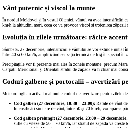
Vânt puternic și viscol la munte
În nordul Moldovei și în vestul Olteniei, vântul va avea intensificări c
km/h la altitudini mari, ceea ce va provoca viscol și troienirea zăpezi
Evoluția în zilele următoare: răcire accentu
Sâmbătă, 27 decembrie, intensificările vântului se vor extinde inițial în
între 40 și 60 km/h, amplificând senzația termică de frig în special în 
Precipitațiile vor fi prezente mai ales în zonele montane, precum Mar
Carpații Meridionali și Orientali stratul de zăpadă va fi chiar mai consi
Coduri galbene și portocalii – avertizări p
Meteorologii au activat mai multe coduri de avertizare pentru zilele d
Cod galben (27 decembrie, 10:30 – 23:00):
Rafale de vânt de 
Intensificări similare de vânt, între 50 și 70 km/h, vor apărea p
Cod galben prelungit (27 decembrie, 23:00 – 29 decembrie,
sufle cu viteze de 50 – 70 km/h, iar stratul de zăpadă va crește 