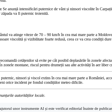
enia.
):
Se anunță intensificări puternice de vânt și ninsori viscolite în Carpați
zăpada va fi puternic troienită.
vântul va atinge viteze de 70 – 90 km/h în cea mai mare parte a Moldovei ș
soare viscolită și vizibilitate foarte redusă, ceea ce va crea condiții dure
mandă cetățenilor să evite pe cât posibil deplasările în zonele afectate,
n zonele montane, riscul pentru drumeții sau alte activități în aer liber 
t puternic, ninsori și viscol extins în cea mai mare parte a României, 
i orice incident pe fondul condițiilor meteo dificile.
nunțurile autorităților locale.
ajutorul unor instrumente AI și este verificat editorial înainte de public