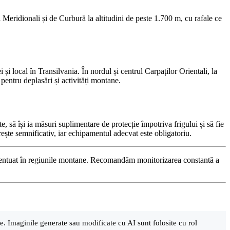
i Meridionali și de Curbură la altitudini de peste 1.700 m, cu rafale ce
i local în Transilvania. În nordul și centrul Carpaților Orientali, la
 pentru deplasări și activități montane.
 să își ia măsuri suplimentare de protecție împotriva frigului și să fie
crește semnificativ, iar echipamentul adecvat este obligatoriu.
accentuat în regiunile montane. Recomandăm monitorizarea constantă a
are. Imaginile generate sau modificate cu AI sunt folosite cu rol