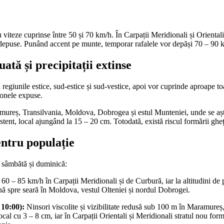
u viteze cuprinse între 50 și 70 km/h. În Carpații Meridionali și Oriental
i depuse. Punând accent pe munte, temporar rafalele vor depăși 70 – 90 km
ată și precipitații extinse
 regiunile estice, sud-estice și sud-vestice, apoi vor cuprinde aproape to
zonele expuse.
amureș, Transilvania, Moldova, Dobrogea și estul Munteniei, unde se așt
stent, local ajungând la 15 – 20 cm. Totodată, există riscul formării gheț
entru populație
e sâmbătă și duminică:
60 – 85 km/h în Carpații Meridionali și de Curbură, iar la altitudini de
ână spre seară în Moldova, vestul Olteniei și nordul Dobrogei.
 10:00):
Ninsori viscolite și vizibilitate redusă sub 100 m în Maramure
local cu 3 – 8 cm, iar în Carpații Orientali și Meridionali stratul nou fo