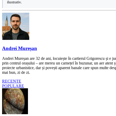
ilustrativ.
Andrei Mureșan
Andrei Mureșan are 32 de ani, locuiește în cartierul Grigorescu și e jur
prin centrul orașului – are mereu un carnețel în buzunar, un aer atent și 
proiecte urbanistice, dar și povești aparent banale care spun multe despr
mai bun, zi de zi.
RECENTE
POPULARE