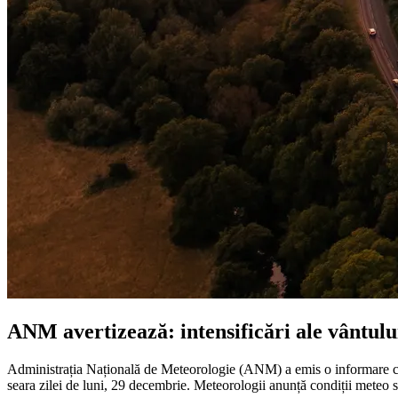
ANM avertizează: intensificări ale vântului
Administrația Națională de Meteorologie (ANM) a emis o informare care
seara zilei de luni, 29 decembrie. Meteorologii anunță condiții meteo sev