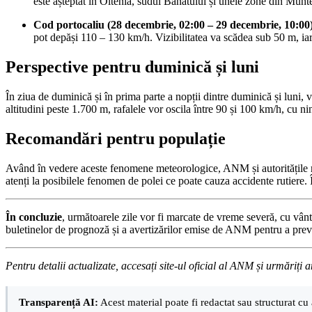
este așteptat în Oltenia, sudul Banatului și unele zone din Munt
Cod portocaliu (28 decembrie, 02:00 – 29 decembrie, 10:00
pot depăși 110 – 130 km/h. Vizibilitatea va scădea sub 50 m, iar 
Perspective pentru duminică și luni
În ziua de duminică și în prima parte a nopții dintre duminică și luni, 
altitudini peste 1.700 m, rafalele vor oscila între 90 și 100 km/h, cu nin
Recomandări pentru populație
Având în vedere aceste fenomene meteorologice, ANM și autoritățile reco
atenți la posibilele fenomen de polei ce poate cauza accidente rutiere. Î
În concluzie
, următoarele zile vor fi marcate de vreme severă, cu vân
buletinelor de prognoză și a avertizărilor emise de ANM pentru a preven
Pentru detalii actualizate, accesați site-ul oficial al ANM și urmăriți a
Transparență AI:
Acest material poate fi redactat sau structurat cu 