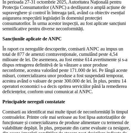
În perioada 27-31 octombrie 2025, Autoritatea Naţională pentru
Protecţia Consumatorilor (ANPC) a desfășurat o amplă acțiune de
supraveghere și control în întreaga țară, având ca obiectiv esențial
asigurarea respectării legislației în domeniul protecției
consumatorilor. În urma acestor inspecții, au fost aplicate sancțiuni
semnificative pentru diverse neconformități.
Sancțiunile aplicate de ANPC
În raport cu neregulile descoperite, comisarii ANPC au impus un
total de 877 de amenzi contravenționale, cumulând peste 4,54
milioane de lei. De asemenea, au fost emise 614 avertismente și s-a
dispus retragerea definitivă de la vânzare a unor produse
neconforme, acestea valorând peste 171.000 de lei. Pe lângă aceste
măsuri, comercializarea unor produse a fost suspendată temporar,
acestea având o valoare de peste 300.000 de lei. În plus, pentru 14
operatori economici s-a decis oprirea serviciilor până la remedierea
deficiențelor, conform unui comunicat al ANPC.
Principalele nereguli constatate
Comisarii au identificat mai multe tipuri de neconformități în timpul
controalelor. Printre cele mai serioase au fost lipsa autorizațiilor de
funcționare și comercializarea de produse alimentare cu termenul de
valabilitate depășit. În plus, preparate din carne evaluate ca nesigure,