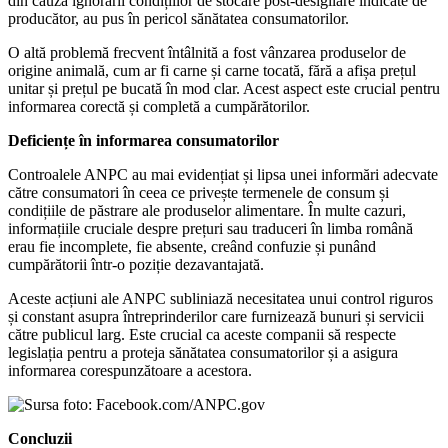
din cauza ignorării condițiilor de stocare post-desigilare indicate de
producător, au pus în pericol sănătatea consumatorilor.
O altă problemă frecvent întâlnită a fost vânzarea produselor de
origine animală, cum ar fi carne și carne tocată, fără a afișa prețul
unitar și prețul pe bucată în mod clar. Acest aspect este crucial pentru
informarea corectă și completă a cumpărătorilor.
Deficiențe în informarea consumatorilor
Controalele ANPC au mai evidențiat și lipsa unei informări adecvate
către consumatori în ceea ce privește termenele de consum și
condițiile de păstrare ale produselor alimentare. În multe cazuri,
informațiile cruciale despre prețuri sau traduceri în limba română
erau fie incomplete, fie absente, creând confuzie și punând
cumpărătorii într-o poziție dezavantajată.
Aceste acțiuni ale ANPC subliniază necesitatea unui control riguros
și constant asupra întreprinderilor care furnizează bunuri și servicii
către publicul larg. Este crucial ca aceste companii să respecte
legislația pentru a proteja sănătatea consumatorilor și a asigura
informarea corespunzătoare a acestora.
Concluzii