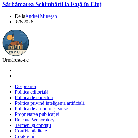
Sărbătoarea Schimbării la Față în Cluj
De la
Andrei Mureșan
.
8/6/2026
Urmărește-ne
Despre noi
Politica editorială
Politica de corecturi
Politica privind inteligența artificială
Politica de atribuire și surse
Proprietatea publicației
Rețeaua Weboratory
Termeni și condiții
Confidențialitate
Cookie-uri