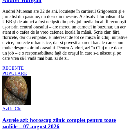
Andrei Mureșan
Andrei Mureșan are 32 de ani, locuiește în cartierul Grigorescu și e
jurnalist din pasiune, nu doar din meserie. A absolvit Jurnalismul la
UBB și de atunci a fost nelipsit din peisajul media local. Îl recunoști
ușor prin centrul orașului – are mereu un carnețel în buzunar, un aer
atent și o cafea de la vreo cafenea locală în mână. Scrie clar, fără
floricele, dar cu empatie. E interesat de tot ce mișcă în Cluj: inițiative
civice, proiecte urbanistice, dar și povești aparent banale care spun
multe despre spiritul orașului. Pentru Andrei, azi în Cluj nu e doar
un job – e o responsabilitate față de orașul în care s-a născut și pe
care vrea să-l vadă mai bun, zi de zi.
RECENTE
POPULARE
Azi in Cluj
Astrele azi: horoscop zilnic complet pentru toate
zodiile – 07 august 2026