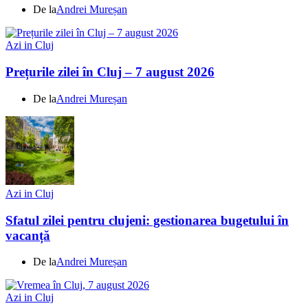
De la
Andrei Mureșan
Azi in Cluj
Prețurile zilei în Cluj – 7 august 2026
De la
Andrei Mureșan
Azi in Cluj
Sfatul zilei pentru clujeni: gestionarea bugetului în
vacanță
De la
Andrei Mureșan
Azi in Cluj