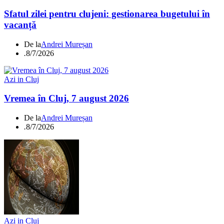
Sfatul zilei pentru clujeni: gestionarea bugetului în
vacanță
De la
Andrei Mureșan
.
8/7/2026
Azi in Cluj
Vremea în Cluj, 7 august 2026
De la
Andrei Mureșan
.
8/7/2026
Azi in Cluj