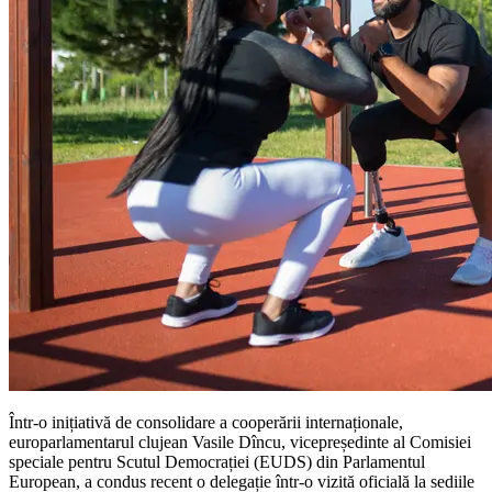
Într-o inițiativă de consolidare a cooperării internaționale,
europarlamentarul clujean Vasile Dîncu, vicepreședinte al Comisiei
speciale pentru Scutul Democrației (EUDS) din Parlamentul
European, a condus recent o delegație într-o vizită oficială la sediile