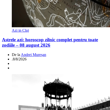
Azi in Cluj
Astrele azi: horoscop zilnic complet pentru toate
zodiile – 08 august 2026
De la
Andrei Mureșan
.
8/8/2026