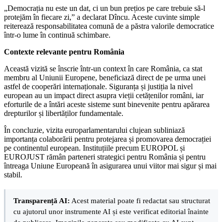
„Democrația nu este un dat, ci un bun prețios pe care trebuie să-l
protejăm în fiecare zi,” a declarat Dîncu. Aceste cuvinte simple
reiterează responsabilitatea comună de a păstra valorile democratice
într-o lume în continuă schimbare.
Contexte relevante pentru România
Această vizită se înscrie într-un context în care România, ca stat
membru al Uniunii Europene, beneficiază direct de pe urma unei
astfel de cooperări internaționale. Siguranța și justiția la nivel
european au un impact direct asupra vieții cetățenilor români, iar
eforturile de a întări aceste sisteme sunt binevenite pentru apărarea
drepturilor și libertăților fundamentale.
În concluzie, vizita europarlamentarului clujean subliniază
importanța colaborării pentru protejarea și promovarea democrației
pe continentul european. Instituțiile precum EUROPOL și
EUROJUST rămân parteneri strategici pentru România și pentru
întreaga Uniune Europeană în asigurarea unui viitor mai sigur și mai
stabil.
Transparență AI:
Acest material poate fi redactat sau structurat
cu ajutorul unor instrumente AI și este verificat editorial înainte