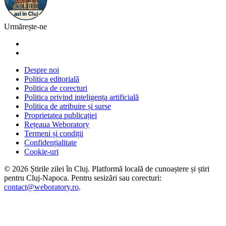
Urmărește-ne
Despre noi
Politica editorială
Politica de corecturi
Politica privind inteligența artificială
Politica de atribuire și surse
Proprietatea publicației
Rețeaua Weboratory
Termeni și condiții
Confidențialitate
Cookie-uri
©
2026
Știrile zilei în Cluj
. Platformă locală de cunoaștere și știri
pentru
Cluj-Napoca
. Pentru sesizări sau corecturi:
contact@weboratory.ro
.