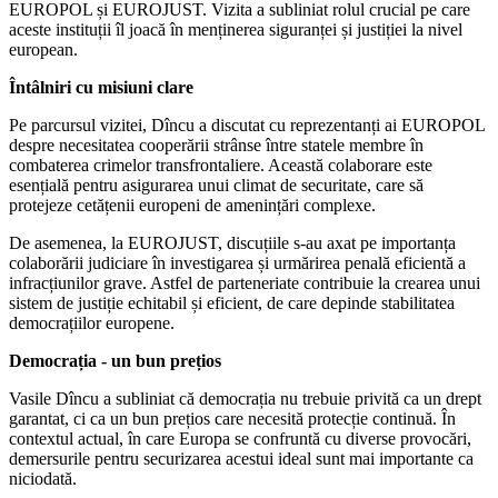
EUROPOL și EUROJUST. Vizita a subliniat rolul crucial pe care
aceste instituții îl joacă în menținerea siguranței și justiției la nivel
european.
Întâlniri cu misiuni clare
Pe parcursul vizitei, Dîncu a discutat cu reprezentanți ai EUROPOL
despre necesitatea cooperării strânse între statele membre în
combaterea crimelor transfrontaliere. Această colaborare este
esențială pentru asigurarea unui climat de securitate, care să
protejeze cetățenii europeni de amenințări complexe.
De asemenea, la EUROJUST, discuțiile s-au axat pe importanța
colaborării judiciare în investigarea și urmărirea penală eficientă a
infracțiunilor grave. Astfel de parteneriate contribuie la crearea unui
sistem de justiție echitabil și eficient, de care depinde stabilitatea
democrațiilor europene.
Democrația - un bun prețios
Vasile Dîncu a subliniat că democrația nu trebuie privită ca un drept
garantat, ci ca un bun prețios care necesită protecție continuă. În
contextul actual, în care Europa se confruntă cu diverse provocări,
demersurile pentru securizarea acestui ideal sunt mai importante ca
niciodată.