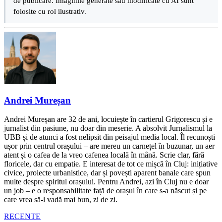
de publicare. Imaginile generate sau modificate cu AI sunt
folosite cu rol ilustrativ.
Andrei Mureșan
Andrei Mureșan are 32 de ani, locuiește în cartierul Grigorescu și e
jurnalist din pasiune, nu doar din meserie. A absolvit Jurnalismul la
UBB și de atunci a fost nelipsit din peisajul media local. Îl recunoști
ușor prin centrul orașului – are mereu un carnețel în buzunar, un aer
atent și o cafea de la vreo cafenea locală în mână. Scrie clar, fără
floricele, dar cu empatie. E interesat de tot ce mișcă în Cluj: inițiative
civice, proiecte urbanistice, dar și povești aparent banale care spun
multe despre spiritul orașului. Pentru Andrei, azi în Cluj nu e doar
un job – e o responsabilitate față de orașul în care s-a născut și pe
care vrea să-l vadă mai bun, zi de zi.
RECENTE