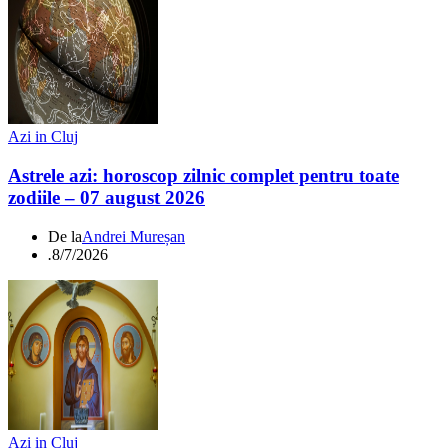
Azi in Cluj
Astrele azi: horoscop zilnic complet pentru toate
zodiile – 07 august 2026
De la
Andrei Mureșan
.
8/7/2026
Azi in Cluj