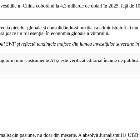
investițiile în China coborând la 4,3 miliarde de dolari în 2025, față de 
cția piețelor globale și consolidându-și poziția ca administratori ai une
 să joace un rol esențial în economia globală a viitorului.
bal SWF și reflectă tendințele majore din lumea investițiilor suverane î
ajutorul unor instrumente AI și este verificat editorial înainte de public
nalist din pasiune, nu doar din meserie. A absolvit Jurnalismul la UBB și 