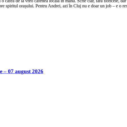
o cafea de la vreo cafenea locală în mână. Scrie clar, fără floricele, dar 
e spiritul orașului. Pentru Andrei, azi în Cluj nu e doar un job – e o res
ile – 07 august 2026