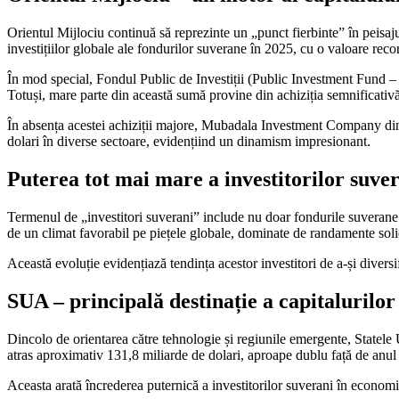
Orientul Mijlociu continuă să reprezinte un „punct fierbinte” în peisaj
investițiilor globale ale fondurilor suverane în 2025, cu o valoare rec
În mod special, Fondul Public de Investiții (Public Investment Fund – PI
Totuși, mare parte din această sumă provine din achiziția semnificativă
În absența acestei achiziții majore, Mubadala Investment Company din 
dolari în diverse sectoare, evidențiind un dinamism impresionant.
Puterea tot mai mare a investitorilor suve
Termenul de „investitori suverani” include nu doar fondurile suverane tr
de un climat favorabil pe piețele globale, dominate de randamente solide 
Această evoluție evidențiază tendința acestor investitori de a-și diversi
SUA – principală destinație a capitalurilo
Dincolo de orientarea către tehnologie și regiunile emergente, Statele U
atras aproximativ 131,8 miliarde de dolari, aproape dublu față de anul 
Aceasta arată încrederea puternică a investitorilor suverani în economi