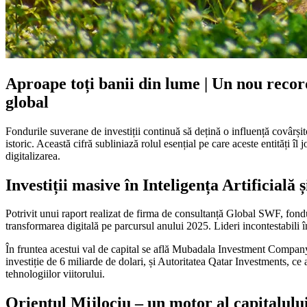
Aproape toți banii din lume | Un nou record
global
Fondurile suverane de investiții continuă să dețină o influență covârș
istoric. Această cifră subliniază rolul esențial pe care aceste entități îl 
digitalizarea.
Investiții masive în Inteligența Artificială 
Potrivit unui raport realizat de firma de consultanță Global SWF, fondur
transformarea digitală pe parcursul anului 2025. Lideri incontestabili î
În fruntea acestui val de capital se află Mubadala Investment Company 
investiție de 6 miliarde de dolari, și Autoritatea Qatar Investments, ce 
tehnologiilor viitorului.
Orientul Mijlociu – un motor al capitalulu