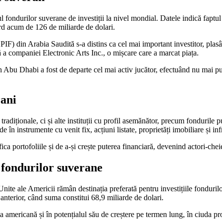
ul fondurilor suverane de investiții la nivel mondial. Datele indică faptu
ord acum de 126 de miliarde de dolari.
F) din Arabia Saudită s-a distins ca cel mai important investitor, plasân
 a companiei Electronic Arts Inc., o mișcare care a marcat piața.
Abu Dhabi a fost de departe cel mai activ jucător, efectuând nu mai puț
rani
adiționale, ci și alte instituții cu profil asemănător, precum fondurile p
în instrumente cu venit fix, acțiuni listate, proprietăți imobiliare și inf
fica portofoliile și de a-și crește puterea financiară, devenind actori-che
r fondurilor suverane
nite ale Americii rămân destinația preferată pentru investițiile fonduril
anterior, când suma constitui 68,9 miliarde de dolari.
a americană și în potențialul său de creștere pe termen lung, în ciuda p