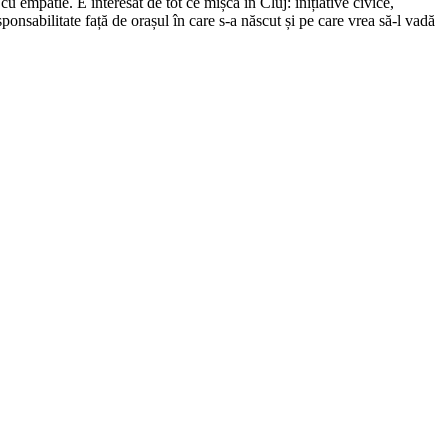
cu empatie. E interesat de tot ce mișcă în Cluj: inițiative civice,
ponsabilitate față de orașul în care s-a născut și pe care vrea să-l vadă