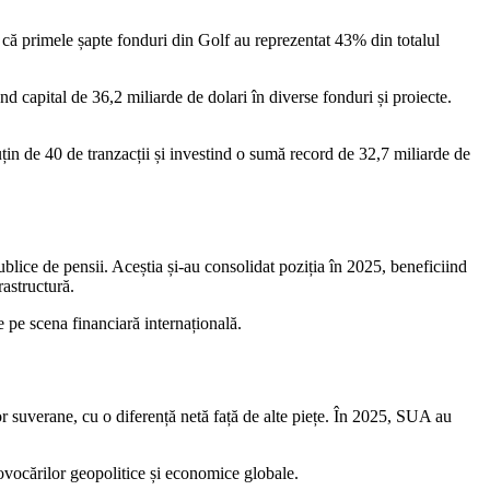
l că primele șapte fonduri din Golf au reprezentat 43% din totalul
d capital de 36,2 miliarde de dolari în diverse fonduri și proiecte.
in de 40 de tranzacții și investind o sumă record de 32,7 miliarde de
ublice de pensii. Aceștia și-au consolidat poziția în 2025, beneficiind
rastructură.
ie pe scena financiară internațională.
or suverane, cu o diferență netă față de alte piețe. În 2025, SUA au
rovocărilor geopolitice și economice globale.