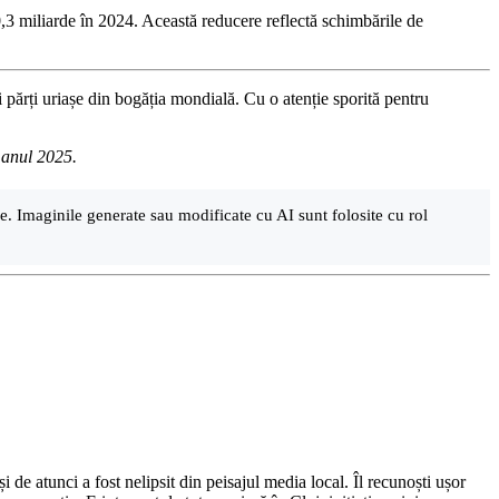
10,3 miliarde în 2024. Această reducere reflectă schimbările de
i părți uriașe din bogăția mondială. Cu o atenție sporită pentru
n anul 2025.
are. Imaginile generate sau modificate cu AI sunt folosite cu rol
de atunci a fost nelipsit din peisajul media local. Îl recunoști ușor