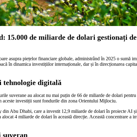
: 15.000 de miliarde de dolari gestionați de 
itoare asupra piețelor financiare globale, administrând în 2025 o sumă i
joacă în dinamica investițiilor internaționale, dar și în direcționarea capital
și tehnologie digitală
ile suverane au alocat nu mai puțin de 66 de miliarde de dolari pentru fi
n aceste investiții sunt fondurile din zona Orientului Mijlociu.
din Abu Dhabi, care a investit 12,9 miliarde de dolari în proiecte AI și 
a alocat 4 miliarde de dolari în această direcție. Această concentrare a inv
i suveran