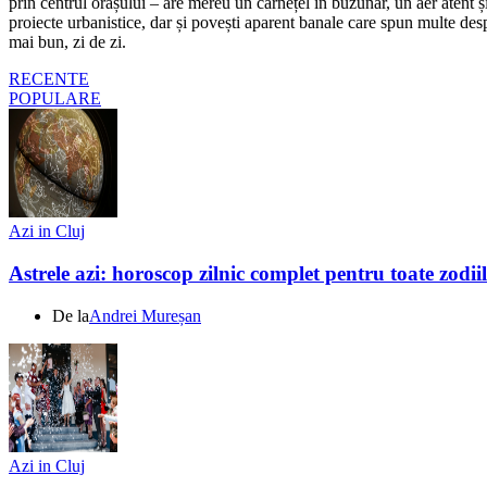
prin centrul orașului – are mereu un carnețel în buzunar, un aer atent și 
proiecte urbanistice, dar și povești aparent banale care spun multe despr
mai bun, zi de zi.
RECENTE
POPULARE
Azi in Cluj
Astrele azi: horoscop zilnic complet pentru toate zodi
De la
Andrei Mureșan
Azi in Cluj