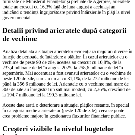
furnizate de Ministerul Finanțelor și preluate de Agerpres, arieratele
totale au crescut cu 16,3% față de luna august a aceluiași an,
indicând o tendință îngrijorătoare privind întârzierile în plăți la nivel
guvernamental.
Detalii privind arieratele după categorii
de vechime
Analiza detaliată a situației arieratelor evidențiază majorări diverse în
funcție de perioada de întârziere a plăților. În cazul arieratelor cu o
vechime de peste 90 de zile, acestea au crescut cu 10,8%, de la
233,4 milioane de lei în august 2025, la 258,6 milioane de lei în
septembrie. Mai accentuat a fost avansul arieratelor cu o vechime de
peste 120 de zile, care au urcat cu 31,1%, de la 272 milioane de lei
până la 356,6 milioane de lei. Arieratele cu o vechime mai mare de
360 de zile au înregistrat un salt mai modest, cu 2,36%, crescând de
la 194,7 milioane lei la 199,3 milioane lei.
Aceste date arată o deteriorare a situației plăților restante, în special
în categoria medie a arieratelor (peste 120 de zile), ceea ce poate
crea probleme majore în gestionarea fluxurilor financiare publice.
Creșteri vizibile la nivelul bugetelor