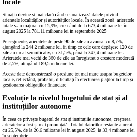
locale
Situația devine și mai clară când se analizează datele privind
arieratele localităților și autorităților locale. În această zonă, arieratele
totale s-au majorat cu 15,9%, crescând de la 673,4 milioane lei în
august 2025 la 781,11 milioane lei în septembrie 2025.
Pe segmente, arieratele de peste 90 de zile au avansat cu 8,7%,
ajungând la 244,2 milioane lei, în timp ce cele care depășesc 120 de
zile au urcat semnificativ, cu 31,5%, până la 347,4 milioane lei.
Arieratele mai vechi de 360 de zile au înregistrat o creștere moderată
de 2,5%, atingând 189,5 milioane lei.
Aceste date demonstrează o presiune tot mai mare asupra bugetelor
locale, reflectând, probabil, dificultăți în efectuarea plăților la timp și
gestionarea obligațiilor financiare.
Evoluție la nivelul bugetului de stat și al
instituțiilor autonome
În ceea ce privește bugetul de stat și instituțiile autonome, creșterea
arieratelor a fost și mai pronunțată. Totalul datoriilor restante a urcat
cu 25,5%, de la 26,6 milioane lei în august 2025, la 33,4 milioane lei
în septembrie.