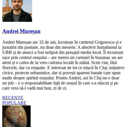
Andrei Mureșan
Andrei Mureșan are 32 de ani, locuiește în cartierul Grigorescu și e
jurnalist din pasiune, nu doar din meserie. A absolvit Jurnalismul la
UBB și de atunci a fost nelipsit din peisajul media local. Îl recunoști
ușor prin centrul orașului – are mereu un carnețel în buzunar, un aer
atent și o cafea de la vreo cafenea locală în mână. Scrie clar, fără
floricele, dar cu empatie. E interesat de tot ce mișcă în Cluj: inițiative
civice, proiecte urbanistice, dar și povești aparent banale care spun
multe despre spiritul orașului. Pentru Andrei, azi în Cluj nu e doar
un job – e o responsabilitate față de orașul în care s-a născut și pe
care vrea să-l vadă mai bun, zi de zi.
RECENTE
POPULARE