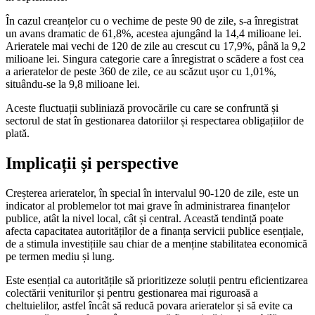
În cazul creanțelor cu o vechime de peste 90 de zile, s-a înregistrat
un avans dramatic de 61,8%, acestea ajungând la 14,4 milioane lei.
Arieratele mai vechi de 120 de zile au crescut cu 17,9%, până la 9,2
milioane lei. Singura categorie care a înregistrat o scădere a fost cea
a arieratelor de peste 360 de zile, ce au scăzut ușor cu 1,01%,
situându-se la 9,8 milioane lei.
Aceste fluctuații subliniază provocările cu care se confruntă și
sectorul de stat în gestionarea datoriilor și respectarea obligațiilor de
plată.
Implicații și perspective
Creșterea arieratelor, în special în intervalul 90-120 de zile, este un
indicator al problemelor tot mai grave în administrarea finanțelor
publice, atât la nivel local, cât și central. Această tendință poate
afecta capacitatea autorităților de a finanța servicii publice esențiale,
de a stimula investițiile sau chiar de a menține stabilitatea economică
pe termen mediu și lung.
Este esențial ca autoritățile să prioritizeze soluții pentru eficientizarea
colectării veniturilor și pentru gestionarea mai riguroasă a
cheltuielilor, astfel încât să reducă povara arieratelor și să evite ca