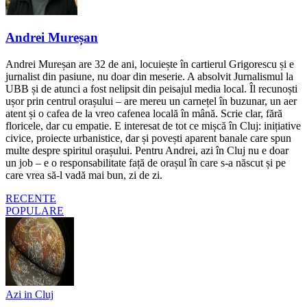
Andrei Mureșan
Andrei Mureșan are 32 de ani, locuiește în cartierul Grigorescu și e
jurnalist din pasiune, nu doar din meserie. A absolvit Jurnalismul la
UBB și de atunci a fost nelipsit din peisajul media local. Îl recunoști
ușor prin centrul orașului – are mereu un carnețel în buzunar, un aer
atent și o cafea de la vreo cafenea locală în mână. Scrie clar, fără
floricele, dar cu empatie. E interesat de tot ce mișcă în Cluj: inițiative
civice, proiecte urbanistice, dar și povești aparent banale care spun
multe despre spiritul orașului. Pentru Andrei, azi în Cluj nu e doar
un job – e o responsabilitate față de orașul în care s-a născut și pe
care vrea să-l vadă mai bun, zi de zi.
RECENTE
POPULARE
Azi in Cluj