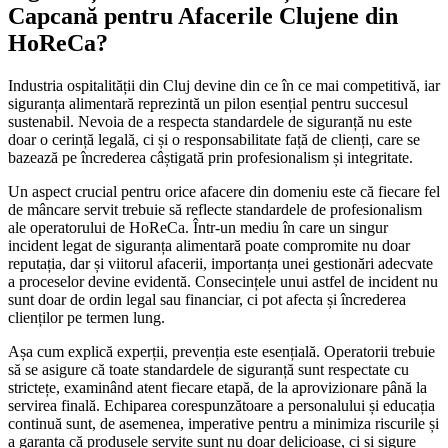
Capcană pentru Afacerile Clujene din
HoReCa?
Industria ospitalității din Cluj devine din ce în ce mai competitivă, iar
siguranța alimentară reprezintă un pilon esențial pentru succesul
sustenabil. Nevoia de a respecta standardele de siguranță nu este
doar o cerință legală, ci și o responsabilitate față de clienți, care se
bazează pe încrederea câștigată prin profesionalism și integritate.
Un aspect crucial pentru orice afacere din domeniu este că fiecare fel
de mâncare servit trebuie să reflecte standardele de profesionalism
ale operatorului de HoReCa. Într-un mediu în care un singur
incident legat de siguranța alimentară poate compromite nu doar
reputația, dar și viitorul afacerii, importanța unei gestionări adecvate
a proceselor devine evidentă. Consecințele unui astfel de incident nu
sunt doar de ordin legal sau financiar, ci pot afecta și încrederea
clienților pe termen lung.
Așa cum explică experții, prevenția este esențială. Operatorii trebuie
să se asigure că toate standardele de siguranță sunt respectate cu
strictețe, examinând atent fiecare etapă, de la aprovizionare până la
servirea finală. Echiparea corespunzătoare a personalului și educația
continuă sunt, de asemenea, imperative pentru a minimiza riscurile și
a garanta că produsele servite sunt nu doar delicioase, ci și sigure