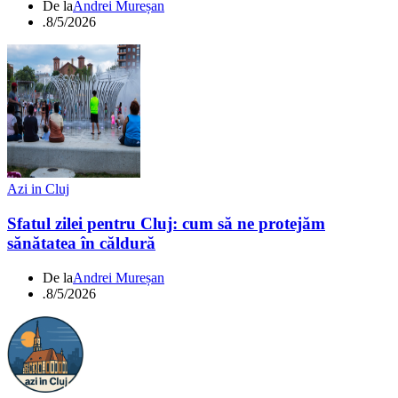
De la
Andrei Mureșan
.
8/5/2026
Azi in Cluj
Sfatul zilei pentru Cluj: cum să ne protejăm
sănătatea în căldură
De la
Andrei Mureșan
.
8/5/2026