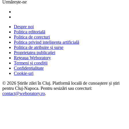
Urmărește-ne
Despre noi
Politica editorială
Politica de corecturi
Politica privind inteligența artificială
Politica de atribuire și surse
Proprietatea publicației
Rețeaua Weboratory
Termeni și condiții
Confidențialitate
Cookie-uri
©
2026
Știrile zilei în Cluj
. Platformă locală de cunoaștere și știri
pentru
Cluj-Napoca
. Pentru sesizări sau corecturi:
contact@weboratory.ro
.