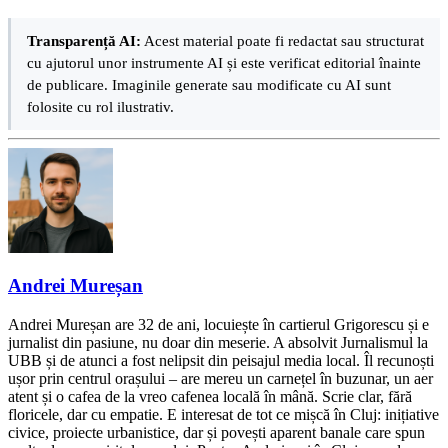
Transparență AI:
Acest material poate fi redactat sau structurat
cu ajutorul unor instrumente AI și este verificat editorial înainte
de publicare. Imaginile generate sau modificate cu AI sunt
folosite cu rol ilustrativ.
Andrei Mureșan
Andrei Mureșan are 32 de ani, locuiește în cartierul Grigorescu și e
jurnalist din pasiune, nu doar din meserie. A absolvit Jurnalismul la
UBB și de atunci a fost nelipsit din peisajul media local. Îl recunoști
ușor prin centrul orașului – are mereu un carnețel în buzunar, un aer
atent și o cafea de la vreo cafenea locală în mână. Scrie clar, fără
floricele, dar cu empatie. E interesat de tot ce mișcă în Cluj: inițiative
civice, proiecte urbanistice, dar și povești aparent banale care spun