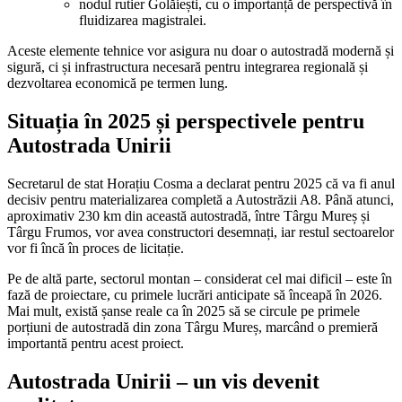
nodul rutier Golăiești, cu o importanță de perspectivă în
fluidizarea magistralei.
Aceste elemente tehnice vor asigura nu doar o autostradă modernă și
sigură, ci și infrastructura necesară pentru integrarea regională și
dezvoltarea economică pe termen lung.
Situația în 2025 și perspectivele pentru
Autostrada Unirii
Secretarul de stat Horațiu Cosma a declarat pentru 2025 că va fi anul
decisiv pentru materializarea completă a Autostrăzii A8. Până atunci,
aproximativ 230 km din această autostradă, între Târgu Mureș și
Târgu Frumos, vor avea constructori desemnați, iar restul sectoarelor
vor fi încă în proces de licitație.
Pe de altă parte, sectorul montan – considerat cel mai dificil – este în
fază de proiectare, cu primele lucrări anticipate să înceapă în 2026.
Mai mult, există șanse reale ca în 2025 să se circule pe primele
porțiuni de autostradă din zona Târgu Mureș, marcând o premieră
importantă pentru acest proiect.
Autostrada Unirii – un vis devenit