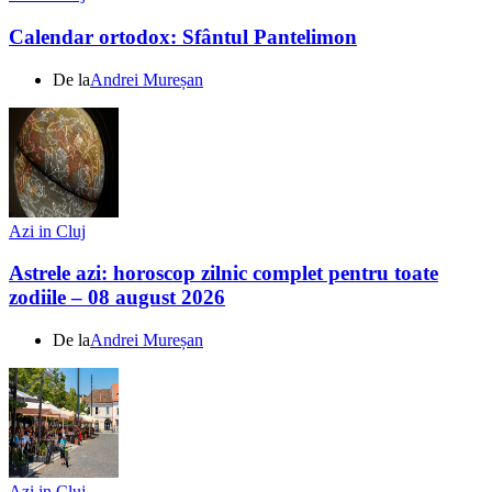
Calendar ortodox: Sfântul Pantelimon
De la
Andrei Mureșan
Azi in Cluj
Astrele azi: horoscop zilnic complet pentru toate
zodiile – 08 august 2026
De la
Andrei Mureșan
Azi in Cluj