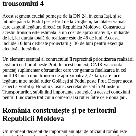
tronsonului 4
Acest segment crucial pornește de la DN 24, în zona Iași, și se
întinde până la Podul peste Prut de la Ungheni, facilitatea vamală
care asigură legătura directă cu Republica Moldova. Construcția
acestui tronson este estimată la un cost de aproximativ 4,7 miliarde
de lei, iar durata totală de realizare este de 46 de luni. Aceasta
include 10 luni dedicate proiectării și 36 de luni pentru execuția
efectivă a lucrărilor.
Un element esențial al contractului îl reprezintă prioritizarea realizării
legăturii cu Podul peste Prut. În acest context, CNIR va acorda
punctaj suplimentar ofertanților care vor garanta finalizarea în cel
mult 18 luni a unui tronson de aproximativ 2,77 km, care face
legătura între nodul rutier Golăiești și Podul peste Prut. Despre acest
aspect a vorbit și Horațiu Cosma, secretar de stat în Ministerul
Transporturilor, subliniind importanța strategică a acestei conexiuni
pentru fluidizarea traficului comercial și rutier între cele două țări.
România construiește și pe teritoriul
Republicii Moldova
Un moment deosebit de important anunțat de oficialul român este