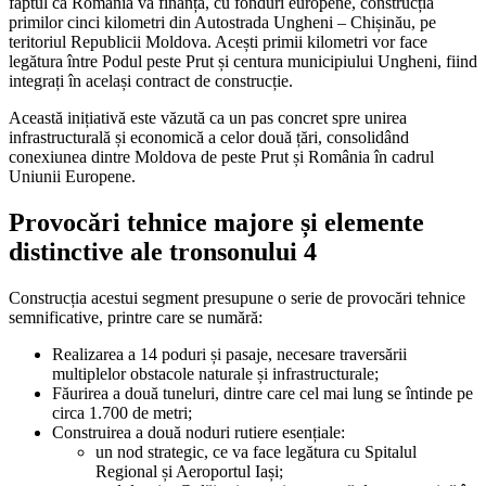
faptul că România va finanța, cu fonduri europene, construcția
primilor cinci kilometri din Autostrada Ungheni – Chișinău, pe
teritoriul Republicii Moldova. Acești primii kilometri vor face
legătura între Podul peste Prut și centura municipiului Ungheni, fiind
integrați în același contract de construcție.
Această inițiativă este văzută ca un pas concret spre unirea
infrastructurală și economică a celor două țări, consolidând
conexiunea dintre Moldova de peste Prut și România în cadrul
Uniunii Europene.
Provocări tehnice majore și elemente
distinctive ale tronsonului 4
Construcția acestui segment presupune o serie de provocări tehnice
semnificative, printre care se numără:
Realizarea a 14 poduri și pasaje, necesare traversării
multiplelor obstacole naturale și infrastructurale;
Făurirea a două tuneluri, dintre care cel mai lung se întinde pe
circa 1.700 de metri;
Construirea a două noduri rutiere esențiale:
un nod strategic, ce va face legătura cu Spitalul
Regional și Aeroportul Iași;