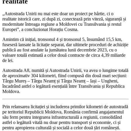
realitate
„Autostrada Unirii nu mai este doar un proiect pe hârtie, ci o
realitate istorică care, zi după zi, conectează prin viteză, siguranță și
modernitate întreaga regiune a Moldovei cu Transilvania și restul
Europei”, a concluzionat Horațiu Cosma.
Amintim că inițial, tronsonul 4 și tronsonul 5, însumând 15,5 km,
fuseseră lansate la licitație separat, dar ultimele proceduri de achiziție
publică au fost anulate la jumătatea lunii decembrie 2023, cu o
valoare totală estimată a celor două contracte de circa 4,39 miliarde
de lei.
Autostrada A8, numită și Autostrada Unirii, va avea o lungime totală
de aproximativ 304 kilometri, fiind compusă din două mari secțiuni:
Târgu Mureș – Târgu Neamț și Târgu Neamț – Iași – Ungheni,
încadrând astfel o legătură esențială între Transilvania și Republica
Moldova.
Prin relansarea licitației și includerea primilor kilometri de autostradă
pe teritoriul Republicii Moldova, România confirmă angajamentul
său ferm pentru integrarea infrastructurală a regiunii, consolidând
astfel o legătură vitală nu doar pentru transport și economie, ci și
pentru apropierea culturală și socială a celor două țări românești.