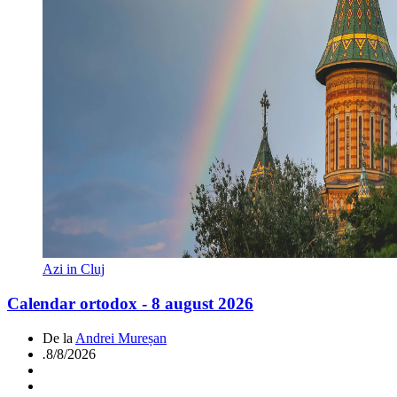
Azi in Cluj
Calendar ortodox - 8 august 2026
De la
Andrei Mureșan
.
8/8/2026