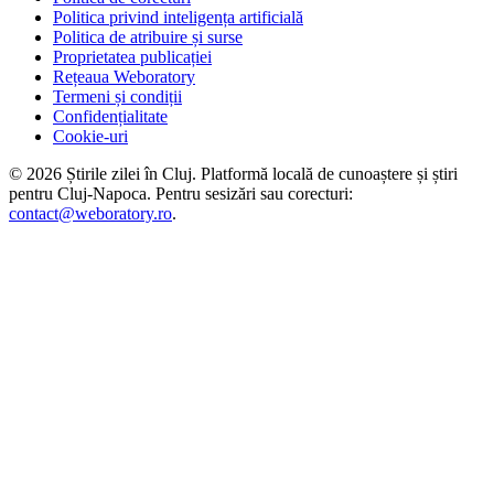
Politica privind inteligența artificială
Politica de atribuire și surse
Proprietatea publicației
Rețeaua Weboratory
Termeni și condiții
Confidențialitate
Cookie-uri
©
2026
Știrile zilei în Cluj
. Platformă locală de cunoaștere și știri
pentru
Cluj-Napoca
. Pentru sesizări sau corecturi:
contact@weboratory.ro
.