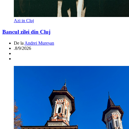
Azi in Cluj
Bancul zilei din Cluj
De la
Andrei Mureșan
.
8/9/2026