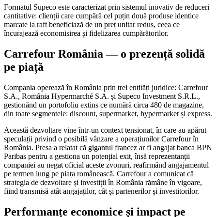
Formatul Supeco este caracterizat prin sistemul inovativ de reduceri
cantitative: clienții care cumpără cel puțin două produse identice
marcate la raft beneficiază de un preț unitar redus, ceea ce
încurajează economisirea și fidelizarea cumpărătorilor.
Carrefour România — o prezență solidă
pe piață
Compania operează în România prin trei entități juridice: Carrefour
S.A., România Hypermarché S.A. și Supeco Investment S.R.L.,
gestionând un portofoliu extins ce numără circa 480 de magazine,
din toate segmentele: discount, supermarket, hypermarket și express.
Această dezvoltare vine într-un context tensionat, în care au apărut
speculații privind o posibilă vânzare a operațiunilor Carrefour în
România. Presa a relatat că gigantul francez ar fi angajat banca BPN
Paribas pentru a gestiona un potențial exit, însă reprezentanții
companiei au negat oficial aceste zvonuri, reafirmând angajamentul
pe termen lung pe piața românească. Carrefour a comunicat că
strategia de dezvoltare și investiții în România rămâne în vigoare,
fiind transmisă atât angajaților, cât și partenerilor și investitorilor.
Performanțe economice și impact pe