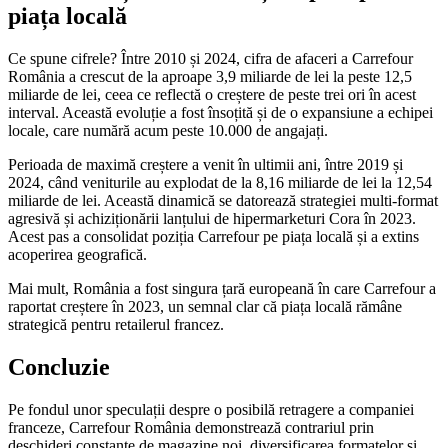
piața locală
Ce spune cifrele? Între 2010 și 2024, cifra de afaceri a Carrefour
România a crescut de la aproape 3,9 miliarde de lei la peste 12,5
miliarde de lei, ceea ce reflectă o creștere de peste trei ori în acest
interval. Această evoluție a fost însoțită și de o expansiune a echipei
locale, care numără acum peste 10.000 de angajați.
Perioada de maximă creștere a venit în ultimii ani, între 2019 și
2024, când veniturile au explodat de la 8,16 miliarde de lei la 12,54
miliarde de lei. Această dinamică se datorează strategiei multi-format
agresivă și achiziționării lanțului de hipermarketuri Cora în 2023.
Acest pas a consolidat poziția Carrefour pe piața locală și a extins
acoperirea geografică.
Mai mult, România a fost singura țară europeană în care Carrefour a
raportat creștere în 2023, un semnal clar că piața locală rămâne
strategică pentru retailerul francez.
Concluzie
Pe fondul unor speculații despre o posibilă retragere a companiei
franceze, Carrefour România demonstrează contrariul prin
deschideri constante de magazine noi, diversificarea formatelor și