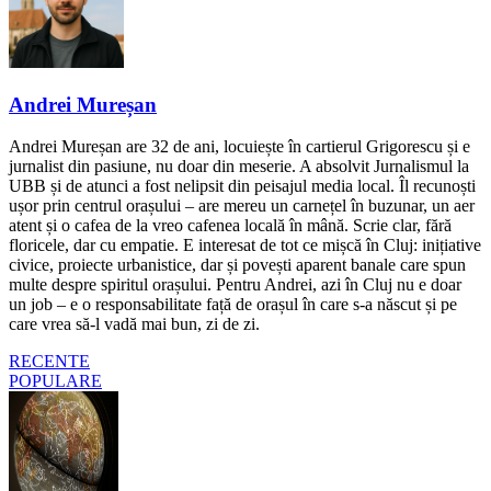
Andrei Mureșan
Andrei Mureșan are 32 de ani, locuiește în cartierul Grigorescu și e
jurnalist din pasiune, nu doar din meserie. A absolvit Jurnalismul la
UBB și de atunci a fost nelipsit din peisajul media local. Îl recunoști
ușor prin centrul orașului – are mereu un carnețel în buzunar, un aer
atent și o cafea de la vreo cafenea locală în mână. Scrie clar, fără
floricele, dar cu empatie. E interesat de tot ce mișcă în Cluj: inițiative
civice, proiecte urbanistice, dar și povești aparent banale care spun
multe despre spiritul orașului. Pentru Andrei, azi în Cluj nu e doar
un job – e o responsabilitate față de orașul în care s-a născut și pe
care vrea să-l vadă mai bun, zi de zi.
RECENTE
POPULARE