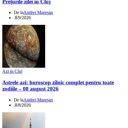
Prețurile zilei în Cluj
De la
Andrei Mureșan
.
8/9/2026
Azi in Cluj
Astrele azi: horoscop zilnic complet pentru toate
zodiile – 08 august 2026
De la
Andrei Mureșan
.
8/8/2026