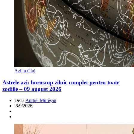
Azi in Cluj
Astrele azi: horoscop zilnic complet pentru toate
zodiile – 09 august 2026
De la
Andrei Mureșan
.
8/9/2026