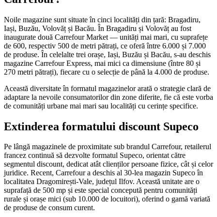
Noile magazine sunt situate în cinci localități din țară: Bragadiru,
Iași, Buzău, Volovăț și Bacău. În Bragadiru și Volovăț au fost
inaugurate două Carrefour Market — unități mai mari, cu suprafețe
de 600, respectiv 500 de metri pătrați, ce oferă între 6.000 și 7.000
de produse. În celelalte trei orașe, Iași, Buzău și Bacău, s-au deschis
magazine Carrefour Express, mai mici ca dimensiune (între 80 și
270 metri pătrați), fiecare cu o selecție de până la 4.000 de produse.
Această diversitate în formatul magazinelor arată o strategie clară de
adaptare la nevoile consumatorilor din zone diferite, fie că este vorba
de comunități urbane mai mari sau localități cu cerințe specifice.
Extinderea formatului discount Supeco
Pe lângă magazinele de proximitate sub brandul Carrefour, retailerul
francez continuă să dezvolte formatul Supeco, orientat către
segmentul discount, dedicat atât clienților persoane fizice, cât și celor
juridice. Recent, Carrefour a deschis al 30-lea magazin Supeco în
localitatea Dragomirești-Vale, județul Ilfov. Această unitate are o
suprafață de 500 mp și este special concepută pentru comunități
rurale și orașe mici (sub 10.000 de locuitori), oferind o gamă variată
de produse de consum curent.