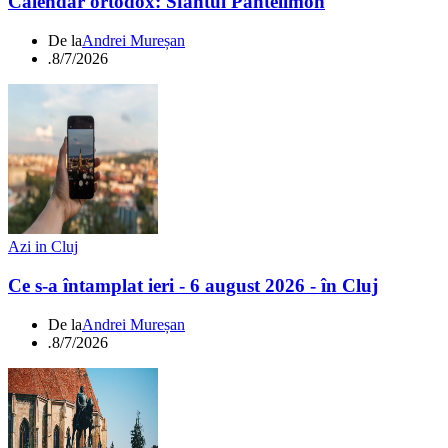
Calendar ortodox: Sfântul Pantelimon
De la
Andrei Mureșan
.
8/7/2026
Azi in Cluj
Ce s-a întamplat ieri - 6 august 2026 - în Cluj
De la
Andrei Mureșan
.
8/7/2026