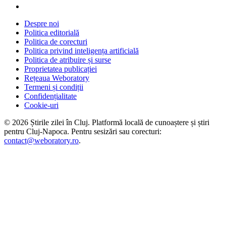
Despre noi
Politica editorială
Politica de corecturi
Politica privind inteligența artificială
Politica de atribuire și surse
Proprietatea publicației
Rețeaua Weboratory
Termeni și condiții
Confidențialitate
Cookie-uri
©
2026
Știrile zilei în Cluj
. Platformă locală de cunoaștere și știri
pentru
Cluj-Napoca
. Pentru sesizări sau corecturi:
contact@weboratory.ro
.