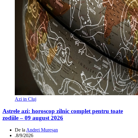
Azi in Cluj
Astrele azi: horoscop zilnic complet pentru toate
zodiile – 09 august 2026
De la
Andrei Mureșan
.
8/9/2026