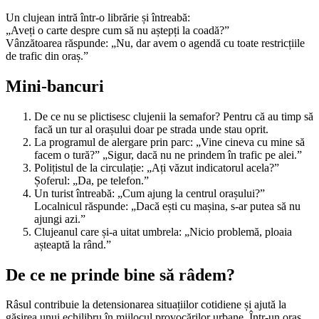
Un clujean intră într-o librărie și întreabă:
„Aveți o carte despre cum să nu aștepți la coadă?”
Vânzătoarea răspunde: „Nu, dar avem o agendă cu toate restricțiile
de trafic din oraș.”
Mini-bancuri
De ce nu se plictisesc clujenii la semafor? Pentru că au timp să
facă un tur al orașului doar pe strada unde stau oprit.
La programul de alergare prin parc: „Vine cineva cu mine să
facem o tură?” „Sigur, dacă nu ne prindem în trafic pe alei.”
Polițistul de la circulație: „Ați văzut indicatorul acela?”
Șoferul: „Da, pe telefon.”
Un turist întreabă: „Cum ajung la centrul orașului?”
Localnicul răspunde: „Dacă ești cu mașina, s-ar putea să nu
ajungi azi.”
Clujeanul care și-a uitat umbrela: „Nicio problemă, ploaia
așteaptă la rând.”
De ce ne prinde bine să râdem?
Râsul contribuie la detensionarea situațiilor cotidiene și ajută la
găsirea unui echilibru în mijlocul provocărilor urbane. Într-un oraș