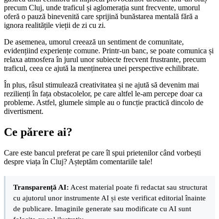
precum Cluj, unde traficul și aglomerația sunt frecvente, umorul
oferă o pauză binevenită care sprijină bunăstarea mentală fără a
ignora realitățile vieții de zi cu zi.
De asemenea, umorul creează un sentiment de comunitate,
evidențiind experiențe comune. Printr-un banc, se poate comunica și
relaxa atmosfera în jurul unor subiecte frecvent frustrante, precum
traficul, ceea ce ajută la menținerea unei perspective echilibrate.
În plus, râsul stimulează creativitatea și ne ajută să devenim mai
rezilienți în fața obstacolelor, pe care altfel le-am percepe doar ca
probleme. Astfel, glumele simple au o funcție practică dincolo de
divertisment.
Ce părere ai?
Care este bancul preferat pe care îl spui prietenilor când vorbești
despre viața în Cluj? Așteptăm comentariile tale!
Transparență AI:
Acest material poate fi redactat sau structurat
cu ajutorul unor instrumente AI și este verificat editorial înainte
de publicare. Imaginile generate sau modificate cu AI sunt