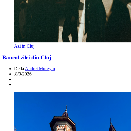
Azi in Cluj
Bancul zilei din Cluj
De la
Andrei Mureșan
.
8/9/2026