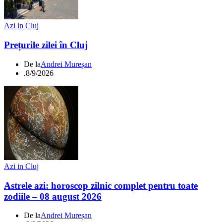
Azi in Cluj
Prețurile zilei în Cluj
De la
Andrei Mureșan
.
8/9/2026
Azi in Cluj
Astrele azi: horoscop zilnic complet pentru toate
zodiile – 08 august 2026
De la
Andrei Mureșan