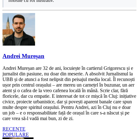
folosite cu rol ilustrativ.
Andrei Mureșan
Andrei Mureșan are 32 de ani, locuiește în cartierul Grigorescu și e
jurnalist din pasiune, nu doar din meserie. A absolvit Jurnalismul la
UBB și de atunci a fost nelipsit din peisajul media local. Îl recunoști
ușor prin centrul orașului – are mereu un carnețel în buzunar, un aer
atent și o cafea de la vreo cafenea locală în mână. Scrie clar, fără
floricele, dar cu empatie. E interesat de tot ce mișcă în Cluj: inițiative
civice, proiecte urbanistice, dar și povești aparent banale care spun
multe despre spiritul orașului. Pentru Andrei, azi în Cluj nu e doar
un job – e o responsabilitate față de orașul în care s-a născut și pe
care vrea să-l vadă mai bun, zi de zi.
RECENTE
POPULARE