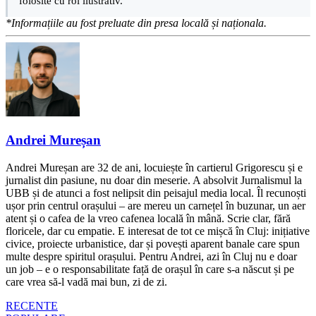
folosite cu rol ilustrativ.
*Informațiile au fost preluate din presa locală și naționala.
Andrei Mureșan
Andrei Mureșan are 32 de ani, locuiește în cartierul Grigorescu și e
jurnalist din pasiune, nu doar din meserie. A absolvit Jurnalismul la
UBB și de atunci a fost nelipsit din peisajul media local. Îl recunoști
ușor prin centrul orașului – are mereu un carnețel în buzunar, un aer
atent și o cafea de la vreo cafenea locală în mână. Scrie clar, fără
floricele, dar cu empatie. E interesat de tot ce mișcă în Cluj: inițiative
civice, proiecte urbanistice, dar și povești aparent banale care spun
multe despre spiritul orașului. Pentru Andrei, azi în Cluj nu e doar
un job – e o responsabilitate față de orașul în care s-a născut și pe
care vrea să-l vadă mai bun, zi de zi.
RECENTE