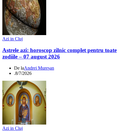
Azi in Cluj
Astrele azi: horoscop zilnic complet pentru toate
zodiile – 07 august 2026
De la
Andrei Mureșan
.
8/7/2026
Azi in Cluj