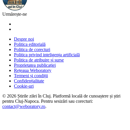
Urmărește-ne
Despre noi
Politica editorială
Politica de corecturi
Politica privind inteligența artificială
Politica de atribuire și surse
Proprietatea publicației
Rețeaua Weboratory
Termeni și condiții
Confidențialitate
Cookie-uri
©
2026
Știrile zilei în Cluj
. Platformă locală de cunoaștere și știri
pentru
Cluj-Napoca
. Pentru sesizări sau corecturi:
contact@weboratory.ro
.