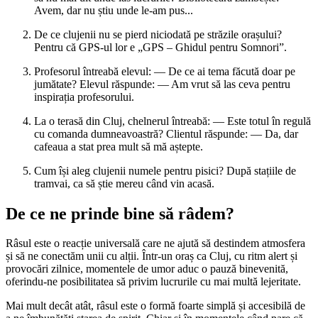
Avem, dar nu știu unde le-am pus...
De ce clujenii nu se pierd niciodată pe străzile orașului?
Pentru că GPS-ul lor e „GPS – Ghidul pentru Somnori”.
Profesorul întreabă elevul: — De ce ai tema făcută doar pe
jumătate? Elevul răspunde: — Am vrut să las ceva pentru
inspirația profesorului.
La o terasă din Cluj, chelnerul întreabă: — Este totul în regulă
cu comanda dumneavoastră? Clientul răspunde: — Da, dar
cafeaua a stat prea mult să mă aștepte.
Cum își aleg clujenii numele pentru pisici? După stațiile de
tramvai, ca să știe mereu când vin acasă.
De ce ne prinde bine să râdem?
Râsul este o reacție universală care ne ajută să destindem atmosfera
și să ne conectăm unii cu alții. Într-un oraș ca Cluj, cu ritm alert și
provocări zilnice, momentele de umor aduc o pauză binevenită,
oferindu-ne posibilitatea să privim lucrurile cu mai multă lejeritate.
Mai mult decât atât, râsul este o formă foarte simplă și accesibilă de