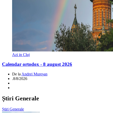
Azi in Cluj
Calendar ortodox - 8 august 2026
De la
Andrei Mureșan
.
8/8/2026
Știri Generale
Știri Generale