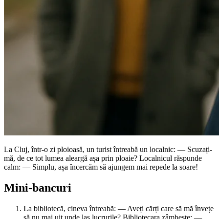
La Cluj, într-o zi ploioasă, un turist întreabă un localnic: — Scuzați-
mă, de ce tot lumea aleargă așa prin ploaie? Localnicul răspunde
calm: — Simplu, așa încercăm să ajungem mai repede la soare!
Mini-bancuri
La bibliotecă, cineva întreabă: — Aveți cărți care să mă învețe
să nu mai uit unde las lucrurile? Bibliotecara zâmbește: —