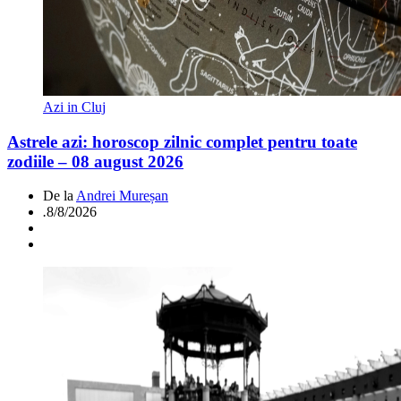
Azi in Cluj
Astrele azi: horoscop zilnic complet pentru toate
zodiile – 08 august 2026
De la
Andrei Mureșan
.
8/8/2026