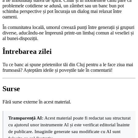
a ne îmbunătăți starea de spirit. Chiar și în momentele când pare că
problemele cotidiene se adună, un zâmbet sau un banc bun pot
schimba perspective și pot încuraja un dialog mai relaxat între
oameni.
În comunitatea locală, umorul creează punți între generații și grupuri
diverse, aducându-ne împreună printr-un limbaj comun al veseliei și
al bunei-dispoziții.
Întrebarea zilei
Tu ce banc ai spune prietenilor tăi din Cluj pentru a le face ziua mai
frumoasă? Așteptăm ideile și poveștile tale în comentarii!
Surse
Fără surse externe în acest material.
Transparență AI:
Acest material poate fi redactat sau structurat
cu ajutorul unor instrumente AI și este verificat editorial înainte
de publicare. Imaginile generate sau modificate cu AI sunt