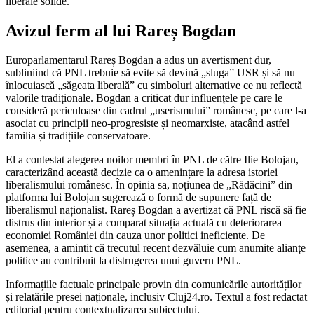
liberale solide.
Avizul ferm al lui Rareș Bogdan
Europarlamentarul Rareș Bogdan a adus un avertisment dur,
subliniind că PNL trebuie să evite să devină „sluga” USR și să nu
înlocuiască „săgeata liberală” cu simboluri alternative ce nu reflectă
valorile tradiționale. Bogdan a criticat dur influențele pe care le
consideră periculoase din cadrul „userismului” românesc, pe care l-a
asociat cu principii neo-progresiste și neomarxiste, atacând astfel
familia și tradițiile conservatoare.
El a contestat alegerea noilor membri în PNL de către Ilie Bolojan,
caracterizând această decizie ca o amenințare la adresa istoriei
liberalismului românesc. În opinia sa, noțiunea de „Rădăcini” din
platforma lui Bolojan sugerează o formă de supunere față de
liberalismul naționalist. Rareș Bogdan a avertizat că PNL riscă să fie
distrus din interior și a comparat situația actuală cu deteriorarea
economiei României din cauza unor politici ineficiente. De
asemenea, a amintit că trecutul recent dezvăluie cum anumite alianțe
politice au contribuit la distrugerea unui guvern PNL.
Informațiile factuale principale provin din comunicările autorităților
și relatările presei naționale, inclusiv Cluj24.ro. Textul a fost redactat
editorial pentru contextualizarea subiectului.