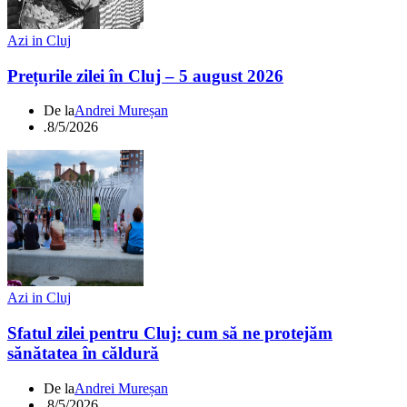
Azi in Cluj
Prețurile zilei în Cluj – 5 august 2026
De la
Andrei Mureșan
.
8/5/2026
Azi in Cluj
Sfatul zilei pentru Cluj: cum să ne protejăm
sănătatea în căldură
De la
Andrei Mureșan
.
8/5/2026