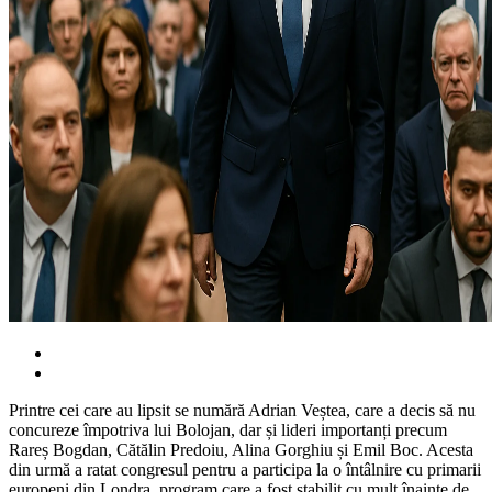
Printre cei care au lipsit se numără Adrian Veștea, care a decis să nu
concureze împotriva lui Bolojan, dar și lideri importanți precum
Rareș Bogdan, Cătălin Predoiu, Alina Gorghiu și Emil Boc. Acesta
din urmă a ratat congresul pentru a participa la o întâlnire cu primarii
europeni din Londra, program care a fost stabilit cu mult înainte de