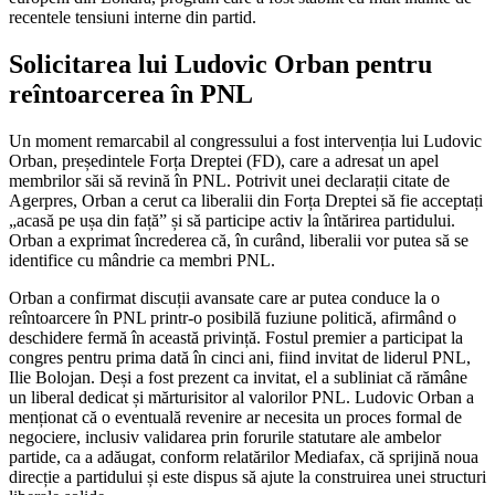
recentele tensiuni interne din partid.
Solicitarea lui Ludovic Orban pentru
reîntoarcerea în PNL
Un moment remarcabil al congressului a fost intervenția lui Ludovic
Orban, președintele Forța Dreptei (FD), care a adresat un apel
membrilor săi să revină în PNL. Potrivit unei declarații citate de
Agerpres, Orban a cerut ca liberalii din Forța Dreptei să fie acceptați
„acasă pe ușa din față” și să participe activ la întărirea partidului.
Orban a exprimat încrederea că, în curând, liberalii vor putea să se
identifice cu mândrie ca membri PNL.
Orban a confirmat discuții avansate care ar putea conduce la o
reîntoarcere în PNL printr-o posibilă fuziune politică, afirmând o
deschidere fermă în această privință. Fostul premier a participat la
congres pentru prima dată în cinci ani, fiind invitat de liderul PNL,
Ilie Bolojan. Deși a fost prezent ca invitat, el a subliniat că rămâne
un liberal dedicat și mărturisitor al valorilor PNL. Ludovic Orban a
menționat că o eventuală revenire ar necesita un proces formal de
negociere, inclusiv validarea prin forurile statutare ale ambelor
partide, ca a adăugat, conform relatărilor Mediafax, că sprijină noua
direcție a partidului și este dispus să ajute la construirea unei structuri