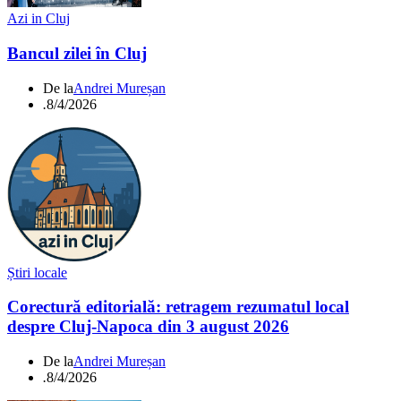
Azi in Cluj
Bancul zilei în Cluj
De la
Andrei Mureșan
.
8/4/2026
Știri locale
Corectură editorială: retragem rezumatul local
despre Cluj-Napoca din 3 august 2026
De la
Andrei Mureșan
.
8/4/2026