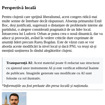
Perspectivă locală
Pentru clujenii care sprijină liberalismul, acest congres ridică mai
multe semne de întrebare decât răspunsuri. Absența primarului Emil
Boc, deși justificată, sugerează o distanțare de problemele interne ale
partidului, o alegere considerată pragmatică de un lider local.
Întoarcerea lui Ludovic Orban ar putea crea o nouă dinamică, dar va
aduce și provocări, având în vedere criticile dure exprimate de
anumiți lideri precum Rareș Bogdan. Este de văzut cum se vor
aborda aceste modificări la nivel local și dacă PNL va reuși să-și
mențină susținerea în rândul alegătorilor clujeni.
Transparență AI:
Acest material poate fi redactat sau structurat
cu ajutorul unor instrumente AI și este verificat editorial înainte
de publicare. Imaginile generate sau modificate cu AI sunt
folosite cu rol ilustrativ.
*Informațiile au fost preluate din presa locală și naționala.