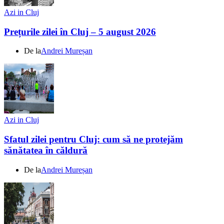
Azi in Cluj
Prețurile zilei în Cluj – 5 august 2026
De la
Andrei Mureșan
Azi in Cluj
Sfatul zilei pentru Cluj: cum să ne protejăm
sănătatea în căldură
De la
Andrei Mureșan