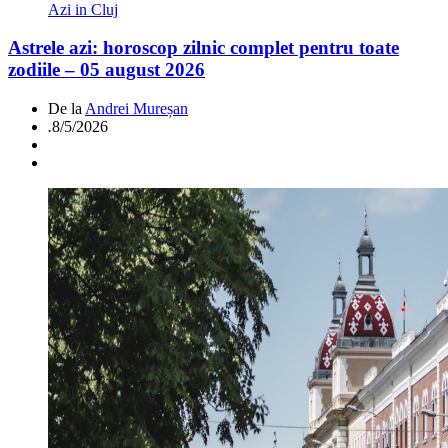
Azi in Cluj
Astrele azi: horoscop zilnic complet pentru toate
zodiile – 05 august 2026
De la
Andrei Mureșan
.
8/5/2026