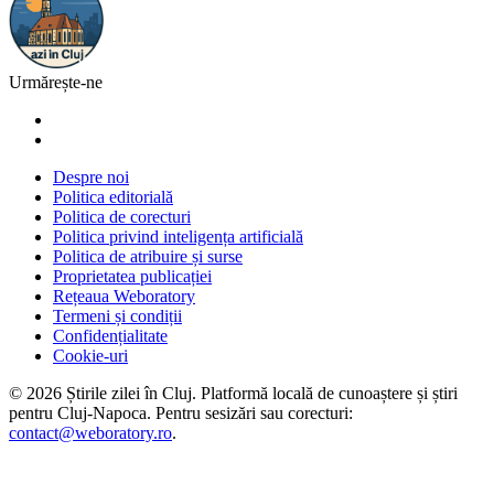
Urmărește-ne
Despre noi
Politica editorială
Politica de corecturi
Politica privind inteligența artificială
Politica de atribuire și surse
Proprietatea publicației
Rețeaua Weboratory
Termeni și condiții
Confidențialitate
Cookie-uri
©
2026
Știrile zilei în Cluj
. Platformă locală de cunoaștere și știri
pentru
Cluj-Napoca
. Pentru sesizări sau corecturi:
contact@weboratory.ro
.