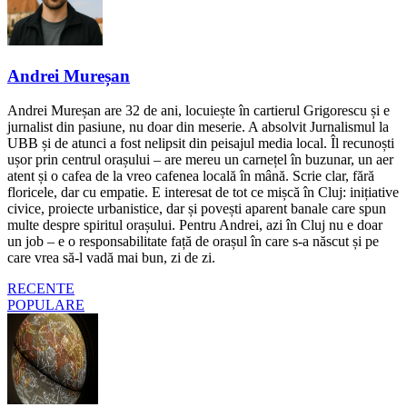
Andrei Mureșan
Andrei Mureșan are 32 de ani, locuiește în cartierul Grigorescu și e
jurnalist din pasiune, nu doar din meserie. A absolvit Jurnalismul la
UBB și de atunci a fost nelipsit din peisajul media local. Îl recunoști
ușor prin centrul orașului – are mereu un carnețel în buzunar, un aer
atent și o cafea de la vreo cafenea locală în mână. Scrie clar, fără
floricele, dar cu empatie. E interesat de tot ce mișcă în Cluj: inițiative
civice, proiecte urbanistice, dar și povești aparent banale care spun
multe despre spiritul orașului. Pentru Andrei, azi în Cluj nu e doar
un job – e o responsabilitate față de orașul în care s-a născut și pe
care vrea să-l vadă mai bun, zi de zi.
RECENTE
POPULARE