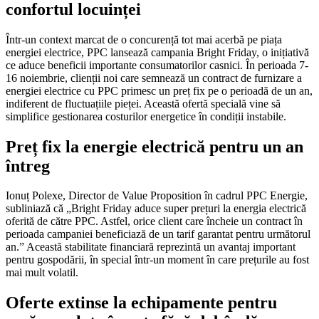
confortul locuinței
Într-un context marcat de o concurență tot mai acerbă pe piața
energiei electrice, PPC lansează campania Bright Friday, o inițiativă
ce aduce beneficii importante consumatorilor casnici. În perioada 7-
16 noiembrie, clienții noi care semnează un contract de furnizare a
energiei electrice cu PPC primesc un preț fix pe o perioadă de un an,
indiferent de fluctuațiile pieței. Această ofertă specială vine să
simplifice gestionarea costurilor energetice în condiții instabile.
Preț fix la energie electrică pentru un an
întreg
Ionuț Polexe, Director de Value Proposition în cadrul PPC Energie,
subliniază că „Bright Friday aduce super prețuri la energia electrică
oferită de către PPC. Astfel, orice client care încheie un contract în
perioada campaniei beneficiază de un tarif garantat pentru următorul
an.” Această stabilitate financiară reprezintă un avantaj important
pentru gospodării, în special într-un moment în care prețurile au fost
mai mult volatil.
Oferte extinse la echipamente pentru