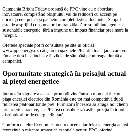
Campania Bright Friday propusă de PPC vine cu o abordare
inovatoare, completând obișnuitul val de reduceri cu accent pe
eficiența energetică și pachetul complet dedicat locuinței. Scopul
este de a sprijini consumatorii în tranziția către soluții inteligente și
sustenabile energetic, fără a impune un impact financiar prea mare la
început.
Ofertele speciale pot fi consultate pe site-ul oficial
www.ppcenergy.ro, cât și în magazinele PPC din toată țara, care vor
rămâne deschise inclusiv în zilele de sâmbătă pe întreaga durată a
campaniei.
Oportunitate strategică în peisajul actual
al pieței energetice
Intrarea în vigoare a acestei promoții vine într-un moment în care
piața energiei electrice din România este tot mai competitivă după
ridicarea plafonărilor de preț. Furnizorii încearcă să atragă noi clienți
prin oferte atractive, iar PPC își consolidează astfel poziția în topul
distribuitorilor de energie din țară.
Conform datelor Economica.net, reducerea tarifelor la energia activă
reprezintă o mișcare strategică esențială pentru PPC, oferind