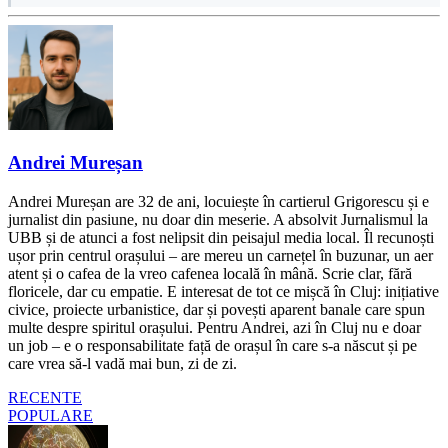
Andrei Mureșan
Andrei Mureșan are 32 de ani, locuiește în cartierul Grigorescu și e
jurnalist din pasiune, nu doar din meserie. A absolvit Jurnalismul la
UBB și de atunci a fost nelipsit din peisajul media local. Îl recunoști
ușor prin centrul orașului – are mereu un carnețel în buzunar, un aer
atent și o cafea de la vreo cafenea locală în mână. Scrie clar, fără
floricele, dar cu empatie. E interesat de tot ce mișcă în Cluj: inițiative
civice, proiecte urbanistice, dar și povești aparent banale care spun
multe despre spiritul orașului. Pentru Andrei, azi în Cluj nu e doar
un job – e o responsabilitate față de orașul în care s-a născut și pe
care vrea să-l vadă mai bun, zi de zi.
RECENTE
POPULARE