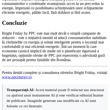
consumatorilor o combinație avantajoasă: acces la un preț redus la
energie, împreună cu posibilitatea achiziționării unor echipamente
eficiente energetic, plătite facil, fără dobânzi și fără avans.
Concluzie
Bright Friday by PPC este mai mult decât o simplă campanie de
reduceri – este o inițiativă menită să aducă consumatorilor stabilitate
în cheltuielile cu energia și soluții inteligente pentru o locuință mai
confortabilă și mai eficientă energetic. Într-un moment în care
economia casnică implică de multe ori o planificare riguroasă a
bugetului, opțiunile oferite de PPC pot reprezenta o adevărată gură
de aer proaspăt pentru familiile din România.
Pentru detalii complete și consultarea ofertelor Bright Friday, vizitați
www.ppcenergy.ro
.
Transparență AI:
Acest material poate fi redactat sau structurat
cu ajutorul unor instrumente AI și este verificat editorial înainte
de publicare. Imaginile generate sau modificate cu AI sunt
folosite cu rol ilustrativ.