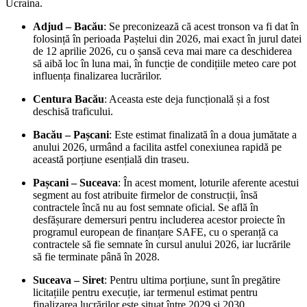
Ucraina.
Adjud – Bacău
: Se preconizează că acest tronson va fi dat în
folosință în perioada Paștelui din 2026, mai exact în jurul datei
de 12 aprilie 2026, cu o șansă ceva mai mare ca deschiderea
să aibă loc în luna mai, în funcție de condițiile meteo care pot
influența finalizarea lucrărilor.
Centura Bacău
: Aceasta este deja funcțională și a fost
deschisă traficului.
Bacău – Pașcani
: Este estimat finalizată în a doua jumătate a
anului 2026, urmând a facilita astfel conexiunea rapidă pe
această porțiune esențială din traseu.
Pașcani – Suceava
: În acest moment, loturile aferente acestui
segment au fost atribuite firmelor de construcții, însă
contractele încă nu au fost semnate oficial. Se află în
desfășurare demersuri pentru includerea acestor proiecte în
programul european de finanțare SAFE, cu o speranță ca
contractele să fie semnate în cursul anului 2026, iar lucrările
să fie terminate până în 2028.
Suceava – Siret
: Pentru ultima porțiune, sunt în pregătire
licitațiile pentru execuție, iar termenul estimat pentru
finalizarea lucrărilor este situat între 2029 și 2030.