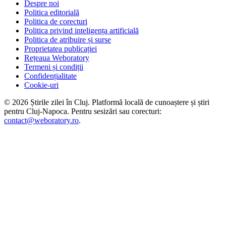
Despre noi
Politica editorială
Politica de corecturi
Politica privind inteligența artificială
Politica de atribuire și surse
Proprietatea publicației
Rețeaua Weboratory
Termeni și condiții
Confidențialitate
Cookie-uri
©
2026
Știrile zilei în Cluj
. Platformă locală de cunoaștere și știri
pentru
Cluj-Napoca
. Pentru sesizări sau corecturi:
contact@weboratory.ro
.