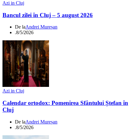
Azi in Cluj
Bancul zilei în Cluj – 5 august 2026
De la
Andrei Mureșan
.
8/5/2026
Azi in Cluj
Calendar ortodox: Pomenirea Sfântului Ștefan în
Cluj
De la
Andrei Mureșan
.
8/5/2026