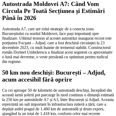
Autostrada Moldovei A7: Când Vom
Circula Pe Toată Secțiunea și Estimări
Până în 2026
Autostrada A7, care are rolul strategic de a conecta zona
Bucureștiului cu nordul Moldovei, face pași importanți spre
finalizare. Ultimul tronson al acestei autostrăzi inaugurat recent este
porțiunea Focșani – Adjud, care a fost deschisă circulației la 23
decembrie 2023, cu mult înainte de termenul stabilit. Constructorul
român Dorinel Umbrărescu a finalizat acest segment cu aproximativ
o lună mai devreme, o veste presărată cu optimism pentru traficul
din regiune.
50 km nou deschiși: București – Adjud,
acum accesibil fără oprire
Cu cei aproape 50 de kilometri de autostradă deschiși, începând din
această iarnă șoferii pot parcurge în mod continuu o distanță estimată
la 250 km pe autostrăzile A7 și A3, între București și Adjud. Aceasta
reprezintă un salt important în infrastructura rutieră a țării, care a
depășit astfel pragul de 1.400 km de autostradă și drum expres,
ajungând la un total de 1.418 km, conform celor mai recente