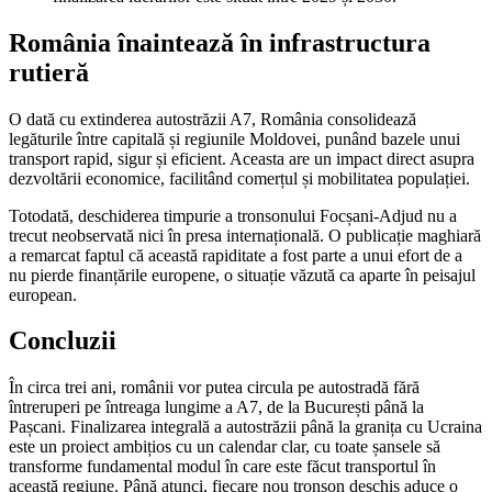
România înaintează în infrastructura
rutieră
O dată cu extinderea autostrăzii A7, România consolidează
legăturile între capitală și regiunile Moldovei, punând bazele unui
transport rapid, sigur și eficient. Aceasta are un impact direct asupra
dezvoltării economice, facilitând comerțul și mobilitatea populației.
Totodată, deschiderea timpurie a tronsonului Focșani-Adjud nu a
trecut neobservată nici în presa internațională. O publicație maghiară
a remarcat faptul că această rapiditate a fost parte a unui efort de a
nu pierde finanțările europene, o situație văzută ca aparte în peisajul
european.
Concluzii
În circa trei ani, românii vor putea circula pe autostradă fără
întreruperi pe întreaga lungime a A7, de la București până la
Pașcani. Finalizarea integrală a autostrăzii până la granița cu Ucraina
este un proiect ambițios cu un calendar clar, cu toate șansele să
transforme fundamental modul în care este făcut transportul în
această regiune. Până atunci, fiecare nou tronson deschis aduce o