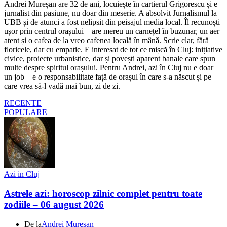
Andrei Mureșan are 32 de ani, locuiește în cartierul Grigorescu și e
jurnalist din pasiune, nu doar din meserie. A absolvit Jurnalismul la
UBB și de atunci a fost nelipsit din peisajul media local. Îl recunoști
ușor prin centrul orașului – are mereu un carnețel în buzunar, un aer
atent și o cafea de la vreo cafenea locală în mână. Scrie clar, fără
floricele, dar cu empatie. E interesat de tot ce mișcă în Cluj: inițiative
civice, proiecte urbanistice, dar și povești aparent banale care spun
multe despre spiritul orașului. Pentru Andrei, azi în Cluj nu e doar
un job – e o responsabilitate față de orașul în care s-a născut și pe
care vrea să-l vadă mai bun, zi de zi.
RECENTE
POPULARE
Azi in Cluj
Astrele azi: horoscop zilnic complet pentru toate
zodiile – 06 august 2026
De la
Andrei Mureșan