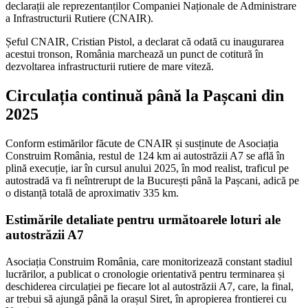
declarații ale reprezentanților Companiei Naționale de Administrare
a Infrastructurii Rutiere (CNAIR).
Șeful CNAIR, Cristian Pistol, a declarat că odată cu inaugurarea
acestui tronson, România marchează un punct de cotitură în
dezvoltarea infrastructurii rutiere de mare viteză.
Circulația continuă până la Pașcani din
2025
Conform estimărilor făcute de CNAIR și susținute de Asociația
Construim România, restul de 124 km ai autostrăzii A7 se află în
plină execuție, iar în cursul anului 2025, în mod realist, traficul pe
autostradă va fi neîntrerupt de la București până la Pașcani, adică pe
o distanță totală de aproximativ 335 km.
Estimările detaliate pentru următoarele loturi ale
autostrăzii A7
Asociația Construim România, care monitorizează constant stadiul
lucrărilor, a publicat o cronologie orientativă pentru terminarea și
deschiderea circulației pe fiecare lot al autostrăzii A7, care, la final,
ar trebui să ajungă până la orașul Siret, în apropierea frontierei cu