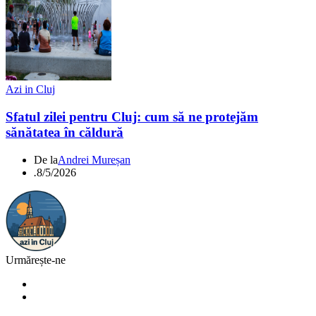
Azi in Cluj
Sfatul zilei pentru Cluj: cum să ne protejăm
sănătatea în căldură
De la
Andrei Mureșan
.
8/5/2026
Urmărește-ne