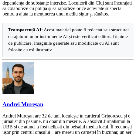
dependența de substanțe interzise. Locuitorii din Cluj sunt încurajați
să colaboreze cu poliția și să raporteze orice activitate suspectă
pentru a ajuta la menținerea unui mediu sigur și sănătos.
Transparență AI:
Acest material poate fi redactat sau structurat
cu ajutorul unor instrumente AI și este verificat editorial înainte
de publicare. Imaginile generate sau modificate cu AI sunt
folosite cu rol ilustrativ.
Andrei Mureșan
Andrei Mureșan are 32 de ani, locuiește în cartierul Grigorescu și e
jurnalist din pasiune, nu doar din meserie. A absolvit Jurnalismul la
UBB și de atunci a fost nelipsit din peisajul media local. Îl recunoști
ușor prin centrul orașului – are mereu un carnețel în buzunar, un aer