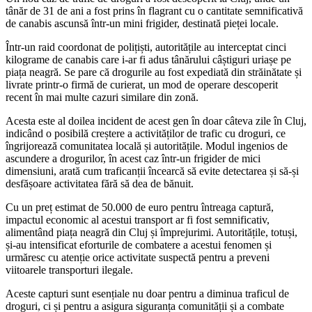
tânăr de 31 de ani a fost prins în flagrant cu o cantitate semnificativă
de canabis ascunsă într-un mini frigider, destinată pieței locale.
Într-un raid coordonat de polițiști, autoritățile au interceptat cinci
kilograme de canabis care i-ar fi adus tânărului câștiguri uriașe pe
piața neagră. Se pare că drogurile au fost expediată din străinătate și
livrate printr-o firmă de curierat, un mod de operare descoperit
recent în mai multe cazuri similare din zonă.
Acesta este al doilea incident de acest gen în doar câteva zile în Cluj,
indicând o posibilă creștere a activităților de trafic cu droguri, ce
îngrijorează comunitatea locală și autoritățile. Modul ingenios de
ascundere a drogurilor, în acest caz într-un frigider de mici
dimensiuni, arată cum traficanții încearcă să evite detectarea și să-și
desfășoare activitatea fără să dea de bănuit.
Cu un preț estimat de 50.000 de euro pentru întreaga captură,
impactul economic al acestui transport ar fi fost semnificativ,
alimentând piața neagră din Cluj și împrejurimi. Autoritățile, totuși,
și-au intensificat eforturile de combatere a acestui fenomen și
urmăresc cu atenție orice activitate suspectă pentru a preveni
viitoarele transporturi ilegale.
Aceste capturi sunt esențiale nu doar pentru a diminua traficul de
droguri, ci și pentru a asigura siguranța comunității și a combate