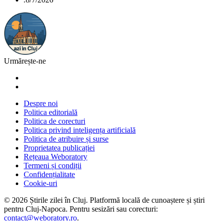
Urmărește-ne
Despre noi
Politica editorială
Politica de corecturi
Politica privind inteligența artificială
Politica de atribuire și surse
Proprietatea publicației
Rețeaua Weboratory
Termeni și condiții
Confidențialitate
Cookie-uri
©
2026
Știrile zilei în Cluj
. Platformă locală de cunoaștere și știri
pentru
Cluj-Napoca
. Pentru sesizări sau corecturi:
contact@weboratory.ro
.