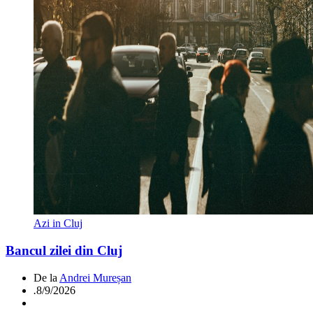
Azi in Cluj
Bancul zilei din Cluj
De la
Andrei Mureșan
.
8/9/2026