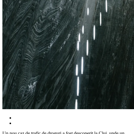
Un nou caz de trafic de droguri a fost descoperit la Cluj, unde un