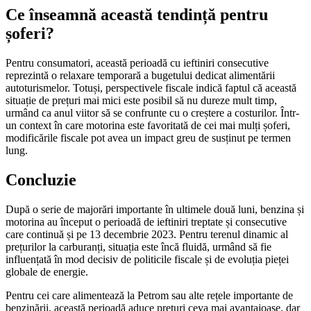
Ce înseamnă această tendință pentru
șoferi?
Pentru consumatori, această perioadă cu ieftiniri consecutive
reprezintă o relaxare temporară a bugetului dedicat alimentării
autoturismelor. Totuși, perspectivele fiscale indică faptul că această
situație de prețuri mai mici este posibil să nu dureze mult timp,
urmând ca anul viitor să se confrunte cu o creștere a costurilor. Într-
un context în care motorina este favoritată de cei mai mulți șoferi,
modificările fiscale pot avea un impact greu de susținut pe termen
lung.
Concluzie
După o serie de majorări importante în ultimele două luni, benzina și
motorina au început o perioadă de ieftiniri treptate și consecutive
care continuă și pe 13 decembrie 2023. Pentru terenul dinamic al
prețurilor la carburanți, situația este încă fluidă, urmând să fie
influențată în mod decisiv de politicile fiscale și de evoluția pieței
globale de energie.
Pentru cei care alimentează la Petrom sau alte rețele importante de
benzinării, această perioadă aduce prețuri ceva mai avantajoase, dar