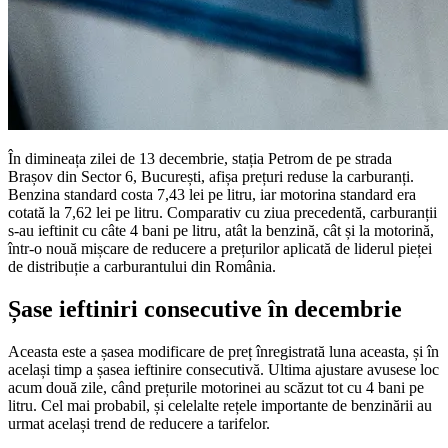
În dimineața zilei de 13 decembrie, stația Petrom de pe strada
Brașov din Sector 6, București, afișa prețuri reduse la carburanți.
Benzina standard costa 7,43 lei pe litru, iar motorina standard era
cotată la 7,62 lei pe litru. Comparativ cu ziua precedentă, carburanții
s-au ieftinit cu câte 4 bani pe litru, atât la benzină, cât și la motorină,
într-o nouă mișcare de reducere a prețurilor aplicată de liderul pieței
de distribuție a carburantului din România.
Șase ieftiniri consecutive în decembrie
Aceasta este a șasea modificare de preț înregistrată luna aceasta, și în
același timp a șasea ieftinire consecutivă. Ultima ajustare avusese loc
acum două zile, când prețurile motorinei au scăzut tot cu 4 bani pe
litru. Cel mai probabil, și celelalte rețele importante de benzinării au
urmat același trend de reducere a tarifelor.