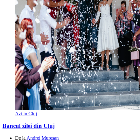
Azi in Cluj
Bancul zilei din Cluj
De la
Andrei Mureșan