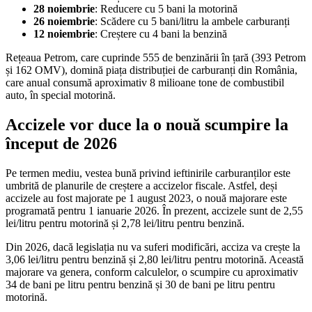
28 noiembrie
: Reducere cu 5 bani la motorină
26 noiembrie
: Scădere cu 5 bani/litru la ambele carburanți
12 noiembrie
: Creștere cu 4 bani la benzină
Rețeaua Petrom, care cuprinde 555 de benzinării în țară (393 Petrom
și 162 OMV), domină piața distribuției de carburanți din România,
care anual consumă aproximativ 8 milioane tone de combustibil
auto, în special motorină.
Accizele vor duce la o nouă scumpire la
început de 2026
Pe termen mediu, vestea bună privind ieftinirile carburanților este
umbrită de planurile de creștere a accizelor fiscale. Astfel, deși
accizele au fost majorate pe 1 august 2023, o nouă majorare este
programată pentru 1 ianuarie 2026. În prezent, accizele sunt de 2,55
lei/litru pentru motorină și 2,78 lei/litru pentru benzină.
Din 2026, dacă legislația nu va suferi modificări, acciza va crește la
3,06 lei/litru pentru benzină și 2,80 lei/litru pentru motorină. Această
majorare va genera, conform calculelor, o scumpire cu aproximativ
34 de bani pe litru pentru benzină și 30 de bani pe litru pentru
motorină.