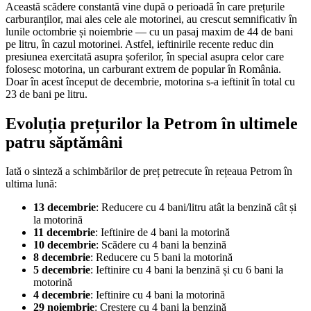
Această scădere constantă vine după o perioadă în care prețurile
carburanților, mai ales cele ale motorinei, au crescut semnificativ în
lunile octombrie și noiembrie — cu un pasaj maxim de 44 de bani
pe litru, în cazul motorinei. Astfel, ieftinirile recente reduc din
presiunea exercitată asupra șoferilor, în special asupra celor care
folosesc motorina, un carburant extrem de popular în România.
Doar în acest început de decembrie, motorina s-a ieftinit în total cu
23 de bani pe litru.
Evoluția prețurilor la Petrom în ultimele
patru săptămâni
Iată o sinteză a schimbărilor de preț petrecute în rețeaua Petrom în
ultima lună:
13 decembrie
: Reducere cu 4 bani/litru atât la benzină cât și
la motorină
11 decembrie
: Ieftinire de 4 bani la motorină
10 decembrie
: Scădere cu 4 bani la benzină
8 decembrie
: Reducere cu 5 bani la motorină
5 decembrie
: Ieftinire cu 4 bani la benzină și cu 6 bani la
motorină
4 decembrie
: Ieftinire cu 4 bani la motorină
29 noiembrie
: Creștere cu 4 bani la benzină