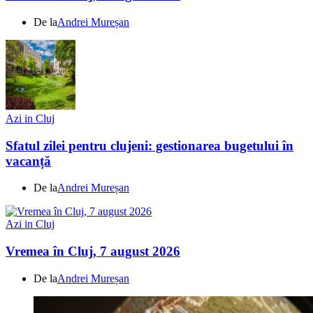
De la
Andrei Mureșan
Azi in Cluj
Sfatul zilei pentru clujeni: gestionarea bugetului în
vacanță
De la
Andrei Mureșan
Azi in Cluj
Vremea în Cluj, 7 august 2026
De la
Andrei Mureșan