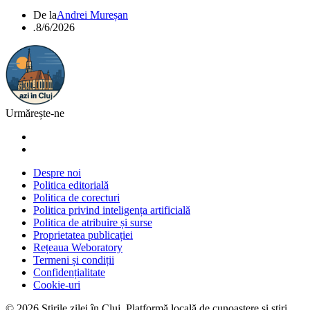
De la
Andrei Mureșan
.
8/6/2026
Urmărește-ne
Despre noi
Politica editorială
Politica de corecturi
Politica privind inteligența artificială
Politica de atribuire și surse
Proprietatea publicației
Rețeaua Weboratory
Termeni și condiții
Confidențialitate
Cookie-uri
©
2026
Știrile zilei în Cluj
. Platformă locală de cunoaștere și știri