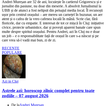
Andrei Mureșan are 32 de ani, locuiește în cartierul Grigorescu și e
jurnalist din pasiune, nu doar din meserie. A absolvit Jurnalismul la
UBB și de atunci a fost nelipsit din peisajul media local. Îl recunoști
ușor prin centrul orașului – are mereu un carnețel în buzunar, un aer
atent și o cafea de la vreo cafenea locală în mână. Scrie clar, fără
floricele, dar cu empatie. E interesat de tot ce mișcă în Cluj: inițiative
civice, proiecte urbanistice, dar și povești aparent banale care spun
multe despre spiritul orașului. Pentru Andrei, azi în Cluj nu e doar
un job – e o responsabilitate față de orașul în care s-a născut și pe
care vrea să-l vadă mai bun, zi de zi.
RECENTE
POPULARE
Azi in Cluj
Astrele azi: horoscop zilnic complet pentru toate
zodiile – 07 august 2026
De la
Andrei Mureșan