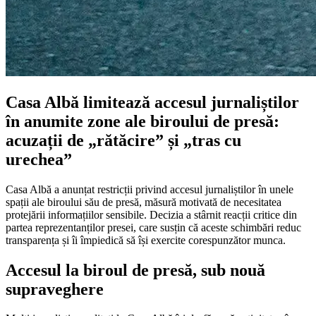
Casa Albă limitează accesul jurnaliștilor
în anumite zone ale biroului de presă:
acuzații de „rătăcire” și „tras cu
urechea”
Casa Albă a anunțat restricții privind accesul jurnaliștilor în unele
spații ale biroului său de presă, măsură motivată de necesitatea
protejării informațiilor sensibile. Decizia a stârnit reacții critice din
partea reprezentanților presei, care susțin că aceste schimbări reduc
transparența și îi împiedică să își exercite corespunzător munca.
Accesul la biroul de presă, sub nouă
supraveghere