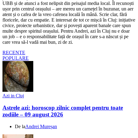
UBB și de atunci a fost nelipsit din peisajul media local. Îl recunoști
ușor prin centrul orașului – are mereu un carnețel în buzunar, un aer
atent și o cafea de la vreo cafenea locală în mână. Scrie clar, fără
floricele, dar cu empatie. E interesat de tot ce mișcă în Cluj: inițiative
civice, proiecte urbanistice, dar și povești aparent banale care spun
multe despre spiritul orașului. Pentru Andrei, azi în Cluj nu e doar
un job – e o responsabilitate față de orașul în care s-a născut și pe
care vrea să-l vadă mai bun, zi de zi.
RECENTE
POPULARE
Azi in Cluj
Astrele azi: horoscop zilnic complet pentru toate
zodiile – 09 august 2026
De la
Andrei Mureșan