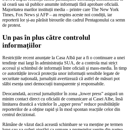
să ceară sau să publice anumite informații fără aprobare oficială.
Majoritatea marilor instituții media – printre care The New York
Times, Fox News și AFP – au respins aceste noi condiții, iar
reporterii lor și-au părăsit birourile din cadrul Pentagonului ca semn
de protest.
Un pas în plus către controlul
informațiilor
Restricțiile recent anunțate la Casa Albă par a fi o continuare a unei
tendințe mai largi în administrația SUA, de a controla mai strict
accesul și schimbul de informații între oficiali și mass-media. În timp
ce autoritățile invocă protecția unor informații sensibile legate de
securitate națională, jurnaliștii avertizează că astfel de măsuri pot
slăbi esența unei democrații transparente și responsabile.
Deocamdată, accesul jurnaliștilor în zona „lower press” asigură un
minim contact direct cu oficialii de comunicare ai Casei Albe, însă
limitarea drastică a vizitelor în „upper press” reduce posibilitățile
reporterilor de a obține rapid și în mod spontan reacțiile celor din
centrul decizional.
Rămâne de văzut dacă această schimbare se va menține pe termen
lung sau va suferi ajustări ca urmare a protestelor venite din partea