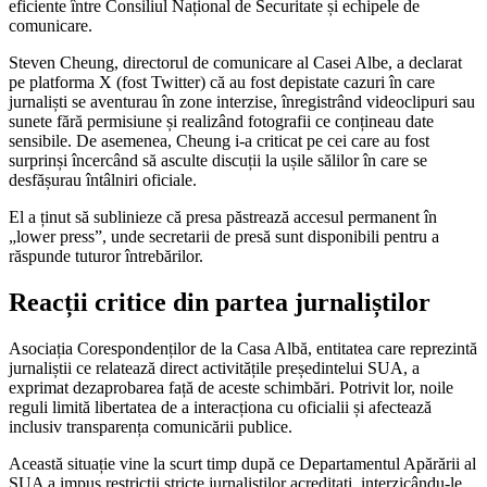
eficiente între Consiliul Național de Securitate și echipele de
comunicare.
Steven Cheung, directorul de comunicare al Casei Albe, a declarat
pe platforma X (fost Twitter) că au fost depistate cazuri în care
jurnaliști se aventurau în zone interzise, înregistrând videoclipuri sau
sunete fără permisiune și realizând fotografii ce conțineau date
sensibile. De asemenea, Cheung i-a criticat pe cei care au fost
surprinși încercând să asculte discuții la ușile sălilor în care se
desfășurau întâlniri oficiale.
El a ținut să sublinieze că presa păstrează accesul permanent în
„lower press”, unde secretarii de presă sunt disponibili pentru a
răspunde tuturor întrebărilor.
Reacții critice din partea jurnaliștilor
Asociația Corespondenților de la Casa Albă, entitatea care reprezintă
jurnaliștii ce relatează direct activitățile președintelui SUA, a
exprimat dezaprobarea față de aceste schimbări. Potrivit lor, noile
reguli limită libertatea de a interacționa cu oficialii și afectează
inclusiv transparența comunicării publice.
Această situație vine la scurt timp după ce Departamentul Apărării al
SUA a impus restricții stricte jurnaliștilor acreditați, interzicându-le