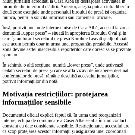
Mulți jurnaliști acreditați la Casa Albă își desfășoară activitatea în
birourile din interiorul clădirii. Anterior, aceștia puteau intra liber în
două zone esențiale unde personalul biroului de presă își organiza
munca, pentru a solicita informații sau comentarii oficiale.
Însă, potrivit unei note interne emise de Casa Albă, accesul la zona
denumită „upper press” – situată în apropierea Biroului Oval și în
care își au biroul secretarul de presă Karoline Leavitt și alți oficiali –
este acum permis doar în urma unei programări prealabile. Această
zonă devine astfel inaccesibilă reporterilor care doresc să se prezinte
spontan.
În schimb, o altă secțiune, numită „lower press”, unde activează
ceilalți secretari de presă și care se află vizavi de încăperea destinat
conferințelor de presă, rămâne deschisă accesului jurnaliștilor,
potrivit informațiilor din notă.
Motivația restricțiilor: protejarea
informațiilor sensibile
Documentul oficial explică faptul că, în urma unei reorganizări
interne, echipa de comunicare a Casei Albe se află într-un contact
constant cu date considerate sensibile. Restricționarea accesului are
ca scop protejarea acestor informații și asigurarea unei coordonări