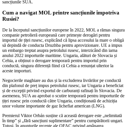
sancțiunile SUA.
Cum a navigat MOL printre sancțiunile împotriva
Rusiei?
De la începutul sancțiunilor europene în 2022, MOL a rămas singura
companie petrolieră europeană care primește derogări pentru
importul de țiței rusesc, explicând că lipsa accesului la mare o obligă
să depindă de conducta Druzhba pentru aprovizionare. UE a impus
un embargo treptat asupra petrolului rusesc, interzicând din iarna
anului 2022 importurile maritime. Ungaria, alături de Slovacia și
Cehia, a obținut o derogare temporară pentru importul prin
conductă, singura diferență fiind că Cehia a renunțat ulterior la
aceste importuri.
Negocierile maghiare au dus și la excluderea livrărilor pe conductă
din plafonul de preț impus petrolului rusesc, iar Ungaria a beneficiat
și de excepții privind exportul de carburanți rafinați în Slovacia. De
asemenea, SUA au aprobat o scutire temporară pentru importurile de
țiței rusesc prin conductă către Ungaria, condiționată de achiziția
unor volume importante de gaz lichefiat american (LNG).
Premierul Viktor Orbán susține că această derogare este „nelimitată
în timp” și „fără sancțiuni suplimentare” pentru cumpărătorii ungari.
Totuși, în anunțurile recente ale OFAC privind amânarea