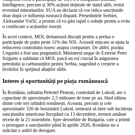
Intelligence, precum și 30% acțiuni deținute de statul sârb, restul
revenind minoritarilor. SUA au declarat că vor ridica sancțiunile
doar după ce influența rusească dispară. Președintele Serbiei,
Aleksandar Vučić, a promis că va găsi rapid o soluție pentru a evita
o confiscare a acțiunilor rusești.
În acest context, MOL demarează discuții pentru a prelua o
participație de puțin peste 11% din NIS. Această mișcare ar ajuta la
reducerea controlului rusesc asupra companiei. De altfel, poziția
Ungariei a fost una pragmatică: Ministerul ungar de Externe Peter
Szijjarto a subliniat că MOL joacă un rol crucial în asigurarea
petrolului și carburanților pentru Serbia, sugerând o creștere a
livrărilor în sprijinul aliaților sârbi.
Interes și oportunități pe piața românească
În România, rafinăria Petrotel Ploiești, controlată de Lukoil, are o
capacitate de aproximativ 2,5 milioane de tone pe an, fiind ultima
dintre cele trei rafinării românești. Aceasta, precum și cele
aproximativ 320 de benzinării Lukoil, urmează să intre sub incidența
sancțiunilor americane începând cu 13 decembrie, termen amânat
recent de la 21 noiembrie. Spre deosebire de Bulgaria, care a primit
o prorogare a sancțiunilor până în aprilie 2026, România nu a
solicitat o astfel de derogare.