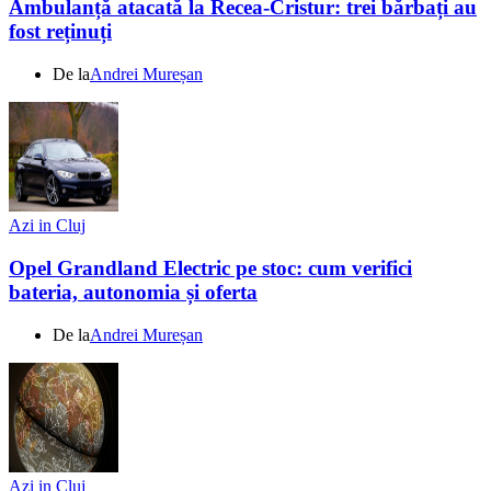
Ambulanță atacată la Recea-Cristur: trei bărbați au
fost reținuți
De la
Andrei Mureșan
Azi in Cluj
Opel Grandland Electric pe stoc: cum verifici
bateria, autonomia și oferta
De la
Andrei Mureșan
Azi in Cluj