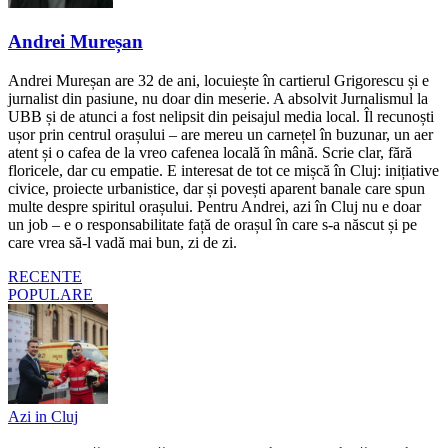
Andrei Mureșan
Andrei Mureșan are 32 de ani, locuiește în cartierul Grigorescu și e
jurnalist din pasiune, nu doar din meserie. A absolvit Jurnalismul la
UBB și de atunci a fost nelipsit din peisajul media local. Îl recunoști
ușor prin centrul orașului – are mereu un carnețel în buzunar, un aer
atent și o cafea de la vreo cafenea locală în mână. Scrie clar, fără
floricele, dar cu empatie. E interesat de tot ce mișcă în Cluj: inițiative
civice, proiecte urbanistice, dar și povești aparent banale care spun
multe despre spiritul orașului. Pentru Andrei, azi în Cluj nu e doar
un job – e o responsabilitate față de orașul în care s-a născut și pe
care vrea să-l vadă mai bun, zi de zi.
RECENTE
POPULARE
Azi in Cluj