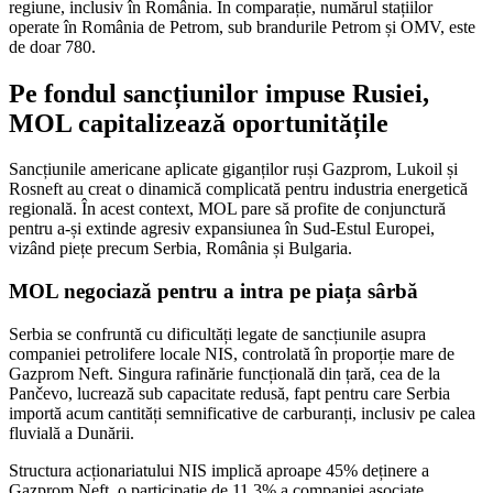
regiune, inclusiv în România. În comparație, numărul stațiilor
operate în România de Petrom, sub brandurile Petrom și OMV, este
de doar 780.
Pe fondul sancțiunilor impuse Rusiei,
MOL capitalizează oportunitățile
Sancțiunile americane aplicate giganților ruși Gazprom, Lukoil și
Rosneft au creat o dinamică complicată pentru industria energetică
regională. În acest context, MOL pare să profite de conjunctură
pentru a-și extinde agresiv expansiunea în Sud-Estul Europei,
vizând piețe precum Serbia, România și Bulgaria.
MOL negociază pentru a intra pe piața sârbă
Serbia se confruntă cu dificultăți legate de sancțiunile asupra
companiei petrolifere locale NIS, controlată în proporție mare de
Gazprom Neft. Singura rafinărie funcțională din țară, cea de la
Pančevo, lucrează sub capacitate redusă, fapt pentru care Serbia
importă acum cantități semnificative de carburanți, inclusiv pe calea
fluvială a Dunării.
Structura acționariatului NIS implică aproape 45% deținere a
Gazprom Neft, o participație de 11,3% a companiei asociate