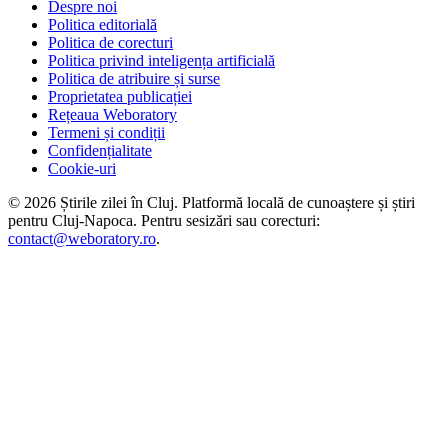
Despre noi
Politica editorială
Politica de corecturi
Politica privind inteligența artificială
Politica de atribuire și surse
Proprietatea publicației
Rețeaua Weboratory
Termeni și condiții
Confidențialitate
Cookie-uri
©
2026
Știrile zilei în Cluj
. Platformă locală de cunoaștere și știri
pentru
Cluj-Napoca
. Pentru sesizări sau corecturi:
contact@weboratory.ro
.