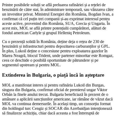
Printre posibilele soluții se află preluarea rafinăriei și a rețelei de
benzinării de către stat, în administrare temporară, sau vânzarea către
un investitor privat. Ministrul Energiei din România, Bogdan Ivan, a
confirmat că cel puțin trei companii și-au exprimat interesul pentru
aceste active, provenind din România, SUA, Grecia și Ungaria. În
acest mix, MOL se află printre potențialii cumpărători, alături de
fondul american Carlyle și grupul Helleniq Petroleum.
Cu o prezență solidă în România, deține deja o rețea de 230 de
benzinării și infrastructuri pentru depozitarea carburanților și GPL.
În plus, Lukoil deține o concesiune pentru exploatarea gazelor în
Marea Neagră, blocul Trident, unde partener minoritar este Romgaz,
ceea ce deschide o posibilă oportunitate de pătrundere și pe
segmentul upstream și pentru MOL.
Extinderea în Bulgaria, o piață încă în așteptare
MOL a manifestat interes și pentru rafinăria Lukoil din Burgas,
singura din Bulgaria, confirmat oficial de premierul ungar Viktor
Orbán la finele anului trecut. Bulgaria beneficiază în prezent de o
amânare a aplicării sancțiunilor americane, iar rămâne de văzut dacă
MOL va continua demersurile. În același timp, un consorțiu format
din holdingul turc Cengiz și SOCAR din Azerbaidjan intenționează
să finalizeze achiziția, chiar dacă aceasta a fost întreruptă de