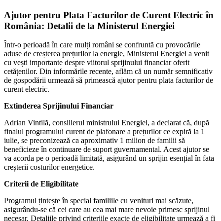
Ajutor pentru Plata Facturilor de Curent Electric în
România: Detalii de la Ministerul Energiei
Într-o perioadă în care mulți români se confruntă cu provocările
aduse de creșterea prețurilor la energie, Ministerul Energiei a venit
cu vești importante despre viitorul sprijinului financiar oferit
cetățenilor. Din informările recente, aflăm că un număr semnificativ
de gospodării urmează să primească ajutor pentru plata facturilor de
curent electric.
Extinderea Sprijinului Financiar
Adrian Vintilă, consilierul ministrului Energiei, a declarat că, după
finalul programului curent de plafonare a prețurilor ce expiră la 1
iulie, se preconizează ca aproximativ 1 milion de familii să
beneficieze în continuare de suport guvernamental. Acest ajutor se
va acorda pe o perioadă limitată, asigurând un sprijin esențial în fata
creșterii costurilor energetice.
Criterii de Eligibilitate
Programul țintește în special familiile cu venituri mai scăzute,
asigurându-se că cei care au cea mai mare nevoie primesc sprijinul
necesar. Detaliile privind criteriile exacte de eligibilitate urmează a fi