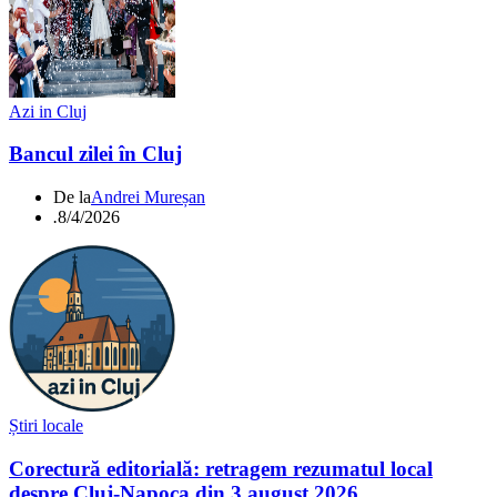
Azi in Cluj
Bancul zilei în Cluj
De la
Andrei Mureșan
.
8/4/2026
Știri locale
Corectură editorială: retragem rezumatul local
despre Cluj-Napoca din 3 august 2026