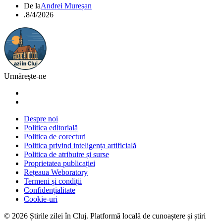
De la
Andrei Mureșan
.
8/4/2026
Urmărește-ne
Despre noi
Politica editorială
Politica de corecturi
Politica privind inteligența artificială
Politica de atribuire și surse
Proprietatea publicației
Rețeaua Weboratory
Termeni și condiții
Confidențialitate
Cookie-uri
©
2026
Știrile zilei în Cluj
. Platformă locală de cunoaștere și știri