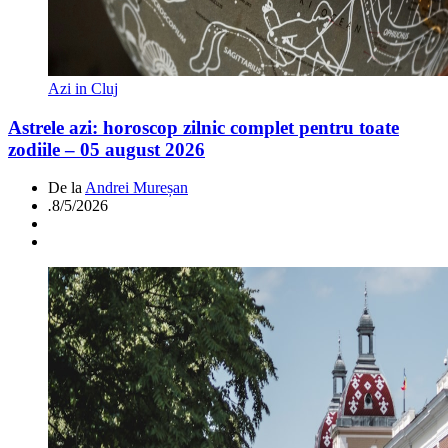
Azi in Cluj
Astrele azi: horoscop zilnic complet pentru toate
zodiile – 05 august 2026
De la
Andrei Mureșan
.
8/5/2026