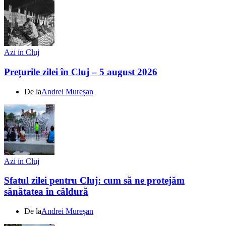
Azi in Cluj
Prețurile zilei în Cluj – 5 august 2026
De la
Andrei Mureșan
Azi in Cluj
Sfatul zilei pentru Cluj: cum să ne protejăm
sănătatea în căldură
De la
Andrei Mureșan