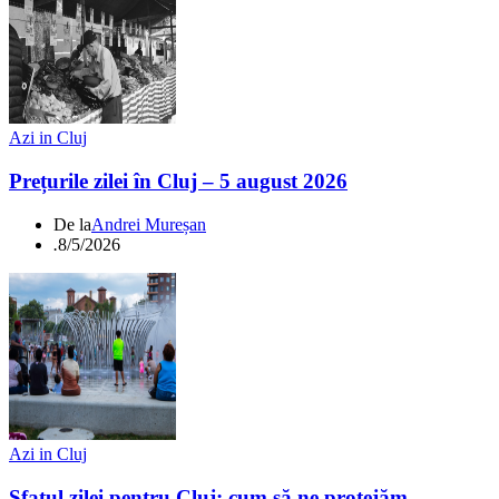
Azi in Cluj
Prețurile zilei în Cluj – 5 august 2026
De la
Andrei Mureșan
.
8/5/2026
Azi in Cluj
Sfatul zilei pentru Cluj: cum să ne protejăm