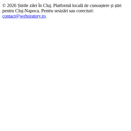
©
2026
Știrile zilei în Cluj
. Platformă locală de cunoaștere și știri
pentru
Cluj-Napoca
. Pentru sesizări sau corecturi:
contact@weboratory.ro
.