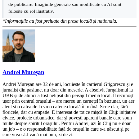
de publicare. Imaginile generate sau modificate cu AI sunt
folosite cu rol ilustrativ.
*Informațiile au fost preluate din presa locală și naționala.
Andrei Mureșan
Andrei Mureșan are 32 de ani, locuiește în cartierul Grigorescu și e
jurnalist din pasiune, nu doar din meserie. A absolvit Jurnalismul la
UBB și de atunci a fost nelipsit din peisajul media local. Îl recunoști
ușor prin centrul orașului – are mereu un carnețel în buzunar, un aer
atent și o cafea de la vreo cafenea locală în mână. Scrie clar, fără
floricele, dar cu empatie. E interesat de tot ce mișcă în Cluj: inițiative
civice, proiecte urbanistice, dar și povești aparent banale care spun
multe despre spiritul orașului. Pentru Andrei, azi în Cluj nu e doar
un job – e o responsabilitate față de orașul în care s-a născut și pe
care vrea să-l vadă mai bun, zi de zi.