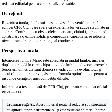
redactat editorial pentru contextualizarea subiectului.
De reținut
Revenirea fundașului bosniac este o veste binevenită pentru fanii
echipei CFR Cluj, care speră că experiența lui va aduce stabilitate în
apărare. Confruntat cu obstacolele anterioare, clubul își propune să
construiască o echipă solidă și competitivă, capabilă să se ridice la
nivelul așteptărilor suporterilor și al conducerii.
Perspectivă locală
Întoarcerea lui Ilija Masic este apreciată în rândul fanilor, mai ales
după o perioadă în care echipa a avut de înfruntat diverse provocări.
Suporterii din Gruia sunt dornici să vadă cum va evolua lotul și
speră că noul antrenor va găsi rapid formula optimă de joc pentru a
răspunde cerințelor unei competiții dificile.
Informația a fost anunțată de CFR Cluj, printr-un comunicat oficial
pe pagina sa.
Transparență AI:
Acest material poate fi redactat sau structurat
cu ajutorul unor instrumente AI și este verificat editorial înainte