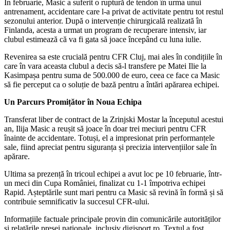
În februarie, Masic a suferit o ruptură de tendon în urma unui
antrenament, accidentare care l-a privat de activitate pentru tot restul
sezonului anterior. După o intervenție chirurgicală realizată în
Finlanda, acesta a urmat un program de recuperare intensiv, iar
clubul estimează că va fi gata să joace începând cu luna iulie.
Revenirea sa este crucială pentru CFR Cluj, mai ales în condițiile în
care în vara aceasta clubul a decis să-l transfere pe Matei Ilie la
Kasimpașa pentru suma de 500.000 de euro, ceea ce face ca Masic
să fie perceput ca o soluție de bază pentru a întări apărarea echipei.
Un Parcurs Promițător în Noua Echipa
Transferat liber de contract de la Zrinjski Mostar la începutul acestui
an, Ilija Masic a reușit să joace în doar trei meciuri pentru CFR
înainte de accidentare. Totuși, el a impresionat prin performanțele
sale, fiind apreciat pentru siguranța și precizia intervențiilor sale în
apărare.
Ultima sa prezență în tricoul echipei a avut loc pe 10 februarie, într-
un meci din Cupa României, finalizat cu 1-1 împotriva echipei
Rapid. Așteptările sunt mari pentru ca Masic să revină în formă și să
contribuie semnificativ la succesul CFR-ului.
Informațiile factuale principale provin din comunicările autorităților
și relatările presei naționale, inclusiv digisport.ro. Textul a fost