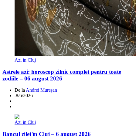
Azi in Cluj
Astrele azi: horoscop zilnic complet pentru toate
zodiile – 06 august 2026
De la
Andrei Mureșan
.
8/6/2026
Azi in Cluj
Bancul zilei în Cluj – 6 august 2026