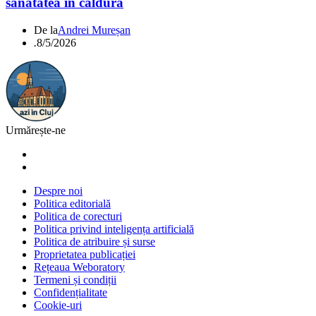
sănătatea în căldură
De la
Andrei Mureșan
.
8/5/2026
Urmărește-ne
Despre noi
Politica editorială
Politica de corecturi
Politica privind inteligența artificială
Politica de atribuire și surse
Proprietatea publicației
Rețeaua Weboratory
Termeni și condiții
Confidențialitate
Cookie-uri