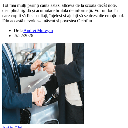
Tot mai mulți părinți caută astăzi altceva de la școală decât note,
disciplină rigidă și acumulare brutală de informații. Vor un loc în
care copiii să fie ascultați, înțeleși și ajutați să se dezvolte emoțional.
Din această nevoie s-a născut și povestea Octofun....
De la
Andrei Mureșan
.
5/22/2026
Azi in Cluj