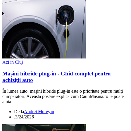
Azi in Cluj
Mașini hibride plug‑in - Ghid complet pentru
achiziții auto
În lumea auto, mașini hibride plug‑in este o prioritate pentru mulți
cumpărători. Această postare explică cum CautiMasina.ro te poate
ajuta....
De la
Andrei Mureșan
.
3/24/2026