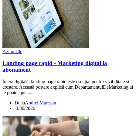
Azi in Cluj
Landing page rapid - Marketing digital la
abonament
În era digitală, landing page rapid este esențial pentru vizibilitate și
creștere. Această postare explică cum DepartamentulDeMarketing.ai
te poate ajuta....
De la
Andrei Mureșan
.
3/30/2026